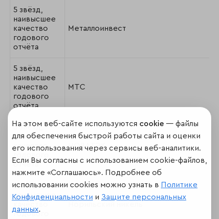
5 звёзд,
наивысшее
качество
Металлоинвест
годового
отчёта
5 звёзд,
наивысшее
качество
МТС
годового
отчёта
На этом веб-сайте используются
cookie
— файлы
5 звёзд,
для обеспечения быстрой работы сайта и оценки
наивысшее
качество
НОВАТЭК
его использования через сервисы веб-аналитики.
годового
Если Вы согласны с использованием cookie-файлов,
отчёта
нажмите «Соглашаюсь». Подробнее об
использовании cookies можно узнать в
Политике
5 звёзд,
наивысшее
Конфиденциальности
и
Защите персональных
качество
Норильский никель
данных
.
годового