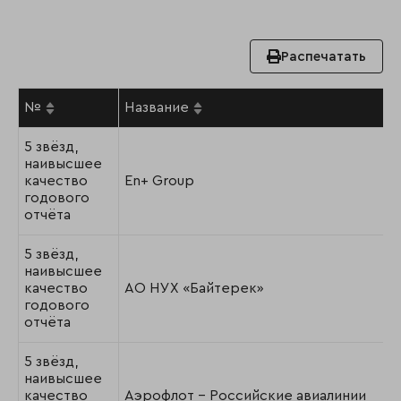
Распечатать
№
Название
5 звёзд,
наивысшее
качество
En+ Group
годового
отчёта
5 звёзд,
наивысшее
качество
АО НУХ «Байтерек»
годового
отчёта
5 звёзд,
наивысшее
качество
Аэрофлот – Российские авиалинии