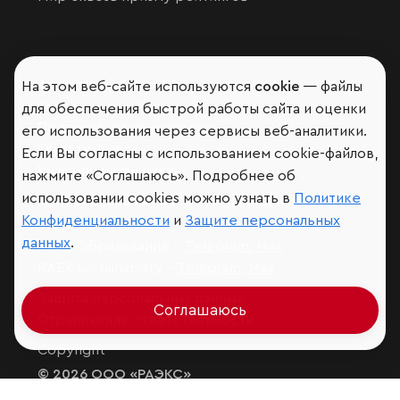
Аналитика
На этом веб-сайте используются
cookie
— файлы
Контактная информация
для обеспечения быстрой работы сайта и оценки
Подписаться на рассылку
его использования через сервисы веб-аналитики.
Обратная связь
Если Вы согласны с использованием cookie-файлов,
Участники рэнкингов
нажмите «Соглашаюсь». Подробнее об
использовании cookies можно узнать в
Политике
Мы в социальных сетях и мессенджерах
Конфиденциальности
и
Защите персональных
VK
данных
.
RAEX Образование –
Telegram
,
Max
RAEX Sustainability –
Telegram
,
Max
Защита персональных данных
Соглашаюсь
Ограничение ответственности
Copyright
© 2026 ООО «РАЭКС»
Все права защищены