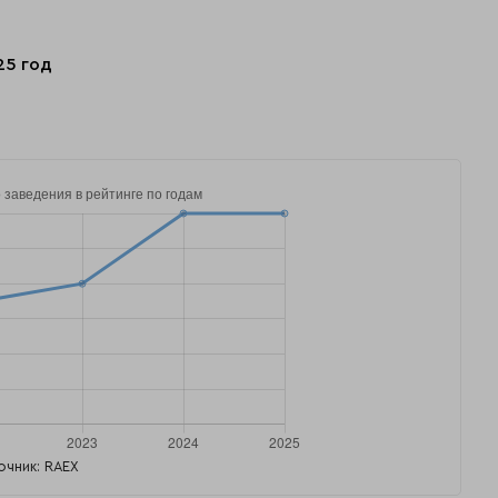
25 год
очник: RAEX