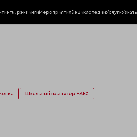
йтинги, рэнкинги
Мероприятия
Энциклопедии
Услуги
Узнат
жение
Школьный навигатор RAEX