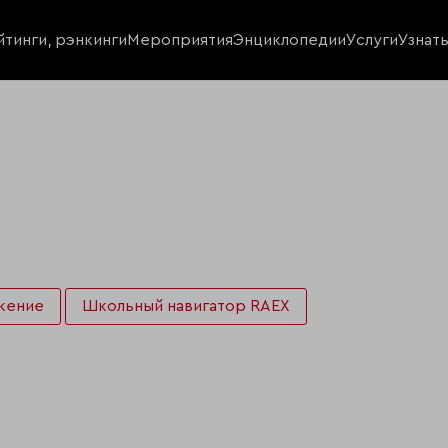
йтинги, рэнкинги
Мероприятия
Энциклопедии
Услуги
Узнат
жение
Школьный навигатор RAEX