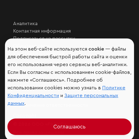
Аналитика
Контактная информация
Подписаться на рассылку
Обратная связь
На этом веб-сайте используются
cookie
— файлы
Участники рэнкингов
для обеспечения быстрой работы сайта и оценки
Мы в социальных сетях и мессенджерах
его использования через сервисы веб-аналитики.
VK
Если Вы согласны с использованием cookie-файлов,
RAEX Образование –
Telegram
,
Max
нажмите «Соглашаюсь». Подробнее об
RAEX Sustainability –
Telegram
,
Max
использовании cookies можно узнать в
Политике
Конфиденциальности
и
Защите персональных
Защита персональных данных
данных
.
Ограничение ответственности
Copyright
© 2026 ООО «РАЭКС»
Соглашаюсь
Все права защищены