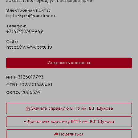
308012, г. Белгород, ул. Костюкова, д. 46
Электронная почта:
bgtu-kpk@yandex.ru
Телефон:
+7(472)2309949
Сайт:
http://www.bstu.ru
Сохранить контакты
3123017793
ИНН:
1023101659481
ОГРН:
2066339
ОКПО:
Скачать справку о БГТУ им. В.Г. Шухова
+ Дополнить карточку БГТУ им. В.Г. Шухова
Поделиться