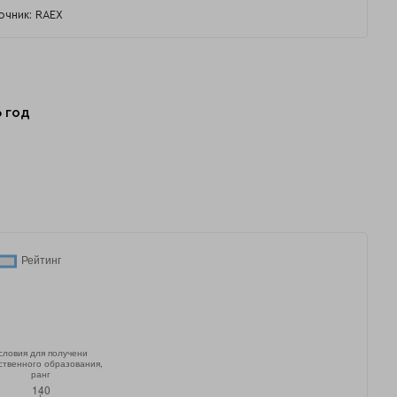
очник: RAEX
6 год