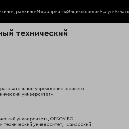
йтинги, рэнкинги
Мероприятия
Энциклопедии
Услуги
Узнат
ный технический
разовательное учреждение высшего
нический университет»
ческий университет», ФГБОУ ВО
й технический университет, "Самарский