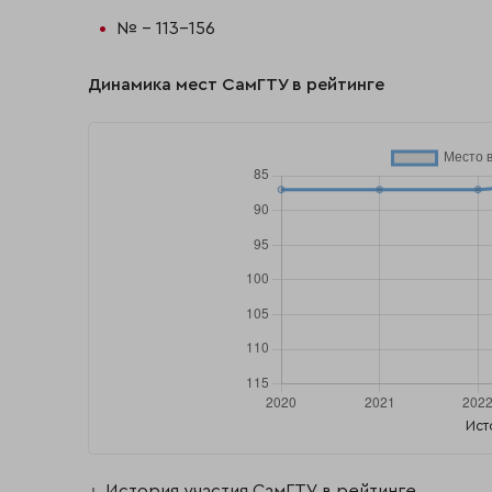
№ - 113-156
Динамика мест СамГТУ в рейтинге
Ист
История участия СамГТУ в рейтинге