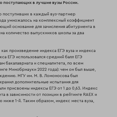
о поступающих в лучшие вузы России.
о поступивших в каждый вуз-партнер
года умножалось на комплексный коэффициент
ающий основание для зачисления абитуриента в
 на количество выпускников школы за два
как произведение индекса ЕГЭ вуза и индекса
екса ЕГЭ использовался средний балл ЕГЭ
ам бакалавриата и специалитета, по всем
ге Минобрнауки 2022 года): чем он был выше,
дению. МГУ им. М. В. Ломоносова был
охранил дополнительные испытания для
ыли присвоены индексы ЕГЭ от 1 до 0,63. Индекс
та в зависимости от позиции в рейтинге RAEX и
ю ниже 1-й. Таким образом, индекс места вуза,