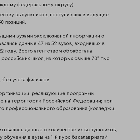
аждому федеральному округу).
честву выпускников, поступивших в ведущие
0 позиций.
дущими вузами эксклюзивной информации о
вались данные 47 из 52 вузов, входивших в
022 году. Всего агентством обработана
 российских школ, из которых свыше 70* тыс.
 без учета филиалов.
 организации, реализующие программы
е на территории Российской Федерации; при
го профессионального образования (колледжи,
итывались данные о количестве их выпускников,
у обучения в вузы на 1-й курс бакалавриата/