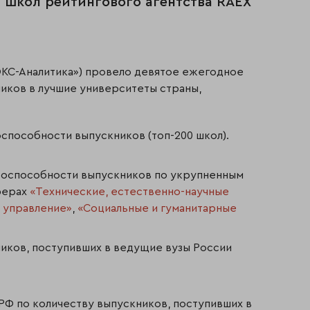
 школ рейтингового агентства RAEX
АЭКС-Аналитика») провело девятое ежегодное
иков в лучшие университеты страны,
способности выпускников (топ-200 школ).
нтоспособности выпускников по укрупненным
сферах
«Технические, естественно-научные
 управление»
,
«Социальные и гуманитарные
ников, поступивших в ведущие вузы России
РФ по количеству выпускников, поступивших в