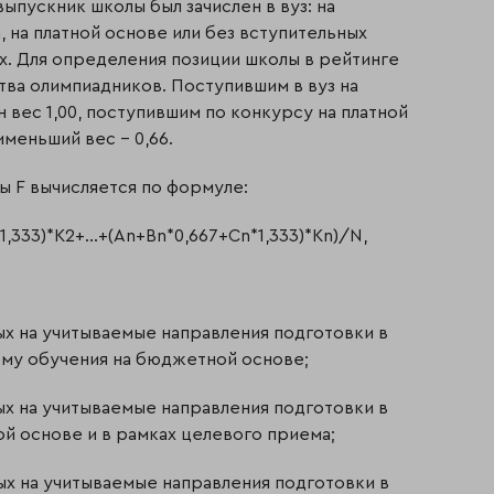
выпускник школы был зачислен в вуз: на
 на платной основе или без вступительных
ах. Для определения позиции школы в рейтинге
ства олимпиадников. Поступившим в вуз на
вес 1,00, поступившим по конкурсу на платной
меньший вес – 0,66.
ы F вычисляется по формуле:
*1,333)*K2+…+(An+Bn*0,667+Cn*1,333)*Kn)/N,
ых на учитываемые направления подготовки в
му обучения на бюджетной основе;
ых на учитываемые направления подготовки в
ой основе и в рамках целевого приема;
ых на учитываемые направления подготовки в