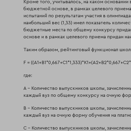
Кроме того, учитывалось, на каком основании 
бюджетной основе, в рамках целевого приема,
испытаний по результатам участия в олимпиад
наибольший вес (1,33) имел показатель количе
бюджетные места по общему конкурсу придан 
основе и в рамках целевого приема придан наи
Таким образом, рейтинговый функционал школ
F = ((A1+B1*0,667+C1*1,333)*K1+(A2+B2*0,667+C2
где:
A – Количество выпускников школы, зачисленн
каждый вуз по общему конкурсу на очную фор
B – Количество выпускников школы, зачисленн
каждый вуз на очную форму обучения на платн
C – Количество выпускников школы, зачисленн