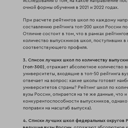
исследования о том, на какое направление пос
очной формы обучения в 2021 и 2022 годах.
При расчете рейтингов школ по каждому напр
составлению рейтинга топ-200 школ России п
Отличие состоит в том, что в рамках рейтинг
количество выпускников школ, поступивших в 
соответствующего профиля.
3. Список лучших школ по количеству выпускн
(топ-300)
, отражает абсолютное количество в
университеты, входящие в топ-50 рейтинга вузо
отвечает на вопрос: какие школы готовят наи
университетов страны? Рейтинг школ по коли
вузы России, опирается на те же данные, что 
конкурентоспособности выпускников, однако
поправки на масштаб выпуска).
4. Списки лучших школ федеральных округов Р
ведущие вузы России
, отражают абсолютное 