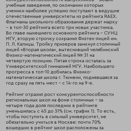
учебные заведения, по окончании которых
ученики наиболее успешно поступают в ведущие
отечественные университеты из рейтинга RAEX.
Флагманы школьного образования держат марку
– в топ-30 рейтинга всего три новых участника.
Во главе нынешнего основного рейтинга – СУНЦ
МГУ, вторую строчку сохранил Физтех-лицей им.
П. Л. Капицы. Тройку призеров замкнул столичный
лицей «Вторая школа», вытеснивший челябинский
Физико-математический лицей № 31 на
четвертую позицию. Пятая строка осталась за
Университетской гимназией МГУ. Наибольшего
прогресса в топ-10 добилась Физико-
математическая школа г. Тюмени, поднявшаяся за
год сразу на пять мест – с 14-го на 9-е.
Рейтинг отразил рост конкурентоспособности
региональных школ на фоне столичных – за
четыре года доля последних в рейтинге
уменьшилась с 45 до 31% (см. график 1). То есть,
чтобы поступить в сильный университет, не
обязательно учиться в Москве: почти 70%
вошедших в рейтинг школ расположены за