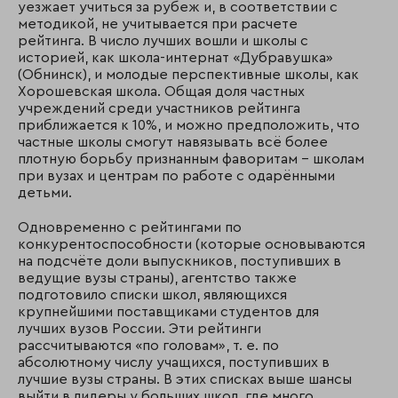
уезжает учиться за рубеж и, в соответствии с
методикой, не учитывается при расчете
рейтинга. В число лучших вошли и школы с
историей, как школа-интернат «Дубравушка»
(Обнинск), и молодые перспективные школы, как
Хорошевская школа. Общая доля частных
учреждений среди участников рейтинга
приближается к 10%, и можно предположить, что
частные школы смогут навязывать всё более
плотную борьбу признанным фаворитам – школам
при вузах и центрам по работе с одарёнными
детьми.
Одновременно с рейтингами по
конкурентоспособности (которые основываются
на подсчёте доли выпускников, поступивших в
ведущие вузы страны), агентство также
подготовило списки школ, являющихся
крупнейшими поставщиками студентов для
лучших вузов России. Эти рейтинги
рассчитываются «по головам», т. е. по
абсолютному числу учащихся, поступивших в
лучшие вузы страны. В этих списках выше шансы
выйти в лидеры у больших школ, где много