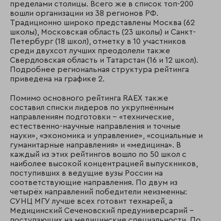
пределами столицы. Всего же в список топ-200
вошли организации из 38 регионов РФ.
Традиционно широко представлены Москва (62
школы), Московская область (23 школы) и Санкт-
Петербург (18 школ), отметку в 10 участников
среди двухсот лучших преодолели также
Свердловская область и Татарстан (16 и 12 школ).
Подробнее региональная структура рейтинга
приведена на графике 2.
Помимо основного рейтинга RAEX также
составил списки лидеров по укрупнённым
направлениям подготовки – «технические,
естественно-научные направления и точные
науки», «экономика и управление», «социальные и
гуманитарные направления» и «медицина». В
каждый из этих рейтингов вошло по 50 школ с
наиболее высокой концентрацией выпускников,
поступивших в ведущие вузы России на
соответствующие направления. По двум из
четырёх направлений победители неизменны:
СУНЦ МГУ лучше всех готовит технарей, а
Медицинский Сеченовский предуниверсарий –
поступающих на медицинские специальности. По