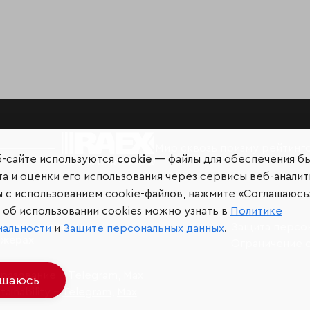
Мир сквозь призму рейтинг
б-сайте используются
cookie
— файлы для обеспечения б
а и оценки его использования через сервисы веб-аналит
ы с использованием cookie-файлов, нажмите «Соглашаюсь
об использовании cookies можно узнать в
Политике
иальных сетях и
Защита персо
иальности
и
Защите персональных данных
.
джерах
Ограничение 
разование –
Telegram
,
Max
ашаюсь
ainability –
Telegram
,
Max