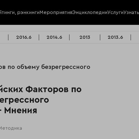
йтинги, рэнкинги
Мероприятия
Энциклопедии
Услуги
Узнат
2016.6
2014.6
2013
2013.6
ов по объему безрегрессного
ийских Факторов по
егрессного
— Мнения
Методика