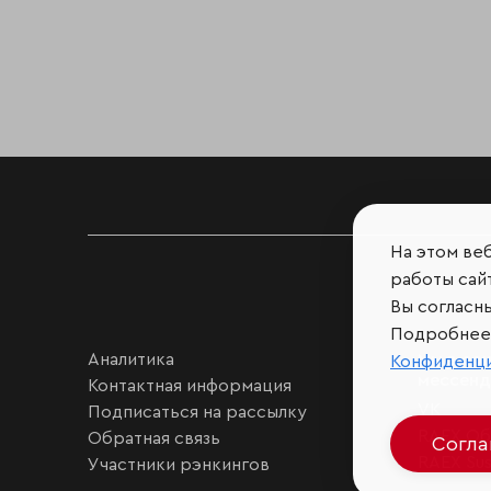
На этом ве
работы сайт
Вы согласн
Подробнее 
Аналитика
Мы в соц
Конфиденц
мессен
Контактная информация
VK
Подписаться на рассылку
RAEX Об
Обратная связь
Согл
RAEX Sust
Участники рэнкингов