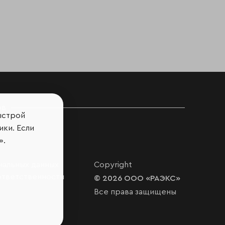
ов
ыстрой
ики. Если
».
нальных данных
Copyright
ответственности
© 2026 ООО «РАЭКС»
Все права защищены