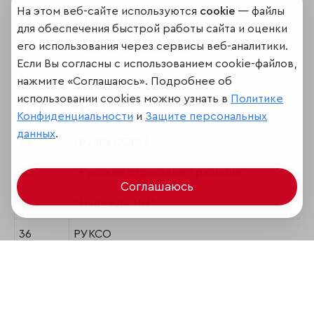
На этом веб-сайте используются
cookie
— файлы
29
"Инкасстрах"
для обеспечения быстрой работы сайта и оценки
его использования через сервисы веб-аналитики.
30
"Капитал Страхование"
Если Вы согласны с использованием cookie-файлов,
31
"Спасские ворота"
нажмите «Соглашаюсь». Подробнее об
использовании cookies можно узнать в
Политике
32
"Класс"
Конфиденциальности
и
Защите персональных
данных
.
33
Группа СОГАЗ
34
"Русские страховые традиции"
Соглашаюсь
35
"Надежда-НН"
36
РУКСО
37
Группа "Росэнерго"