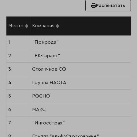
Распечатать
Место
Компания
1
"Природа"
2
"РК-Гарант"
3
Столичное СО
4
Группа НАСТА
5
РОСНО
6
МАКС
7
"Ингосстрах"
8
Группа "АльфаСтрахование"