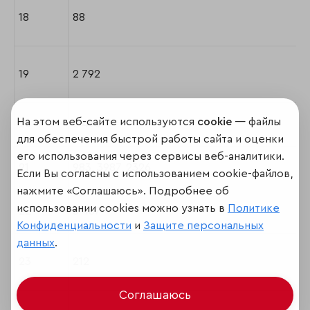
18
88
19
2 792
На этом веб-сайте используются
cookie
— файлы
20
2 496
для обеспечения быстрой работы сайта и оценки
его использования через сервисы веб-аналитики.
21
983, 3987, 2326
Если Вы согласны с использованием cookie-файлов,
нажмите «Соглашаюсь». Подробнее об
использовании cookies можно узнать в
Политике
22
3 487
Конфиденциальности
и
Защите персональных
данных
.
23
212
Соглашаюсь