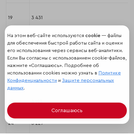
19
3 431
На этом веб-сайте используются
cookie
— файлы
20
1 083
для обеспечения быстрой работы сайта и оценки
его использования через сервисы веб-аналитики.
Если Вы согласны с использованием cookie-файлов,
21
397
нажмите «Соглашаюсь». Подробнее об
использовании cookies можно узнать в
Политике
22
1 675
Конфиденциальности
и
Защите персональных
данных
.
23
3 193
Соглашаюсь
24
3 229