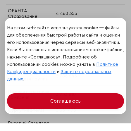
ОРАНТА
4 460 353
Страхование
На этом веб-сайте используются
cookie
— файлы
Размерный класс 3 (выше среднего)
для обеспечения быстрой работы сайта и оценки
Чешская страховая
его использования через сервисы веб-аналитики.
6 033 222
компания
Если Вы согласны с использованием cookie-файлов,
нажмите «Соглашаюсь». Подробнее об
Прогресс-Гарант
4 274 596
использовании cookies можно узнать в
Политике
Конфиденциальности
и
Защите персональных
Национальная
3 786 645
данных
.
страховая группа
Первая страховая
3 753 810
компания
Соглашаюсь
Сургутнефтегаз
3 331 473
Русский Стандарт
2 945 000
Страхование