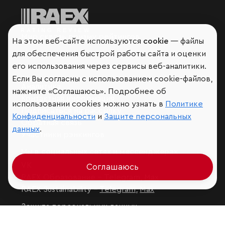
Мир сквозь призму рейтингов
На этом веб-сайте используются
cookie
— файлы
для обеспечения быстрой работы сайта и оценки
его использования через сервисы веб-аналитики.
Если Вы согласны с использованием cookie-файлов,
Аналитика
нажмите «Соглашаюсь». Подробнее об
Контактная информация
использовании cookies можно узнать в
Политике
Подписаться на рассылку
Конфиденциальности
и
Защите персональных
Обратная связь
данных
.
Участники рэнкингов
Мы в социальных сетях и мессенджерах
VK
Соглашаюсь
RAEX Образование –
Telegram
,
Max
RAEX Sustainability –
Telegram
,
Max
Защита персональных данных
Ограничение ответственности