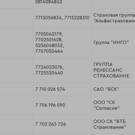
0814084842
Страховая группа
7713056834, 7715228310
"Альфастрахован
7705042179,
7702501628,
Группа "ИНГО"
5256048032,
7707050464
ГРУППА
7724023076,
РЕНЕССАНС
7725520440
СТРАХОВАНИЕ
7 710 026 574
САО "ВСК"
ООО "СК
7 706 196 090
"Согласие"
ООО СК "ВТБ
7 702 263 726
Страхование"