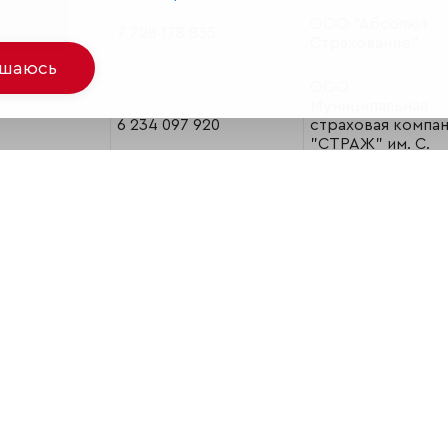
ООО "Абсолют
7 728 178 835
Страхование"
ашаюсь
ООО
Муниципальная
6 234 097 920
страховая компа
"СТРАЖ" им. С.
Живаго
АО Страховое
7 731 041 830
Общество "ЯКОР
ОАО СГ "Спасски
8 901 010 104
ворота"
ООО "Страховое
8 602 103 061
общество
"Сургутнефтегаз
АО
"Государственна
8 601 023 568