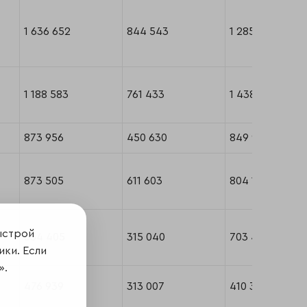
1 636 652
844 543
1 285 603
"
1 188 583
761 433
1 438 490
873 956
450 630
849 913
873 505
611 603
804 129
ыстрой
654 405
315 040
703 466
ики. Если
».
476 939
313 007
410 373