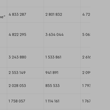
4 833 287
2 801 832
4 720 451
ие"
4 822 295
3 634 044
5 065 371
3 243 880
1 533 861
2 616 940
2 553 149
941 891
2 099 765
2 028 053
855 533
1 793 863
1 758 057
1 114 161
1 767 397