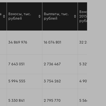
Взносы, 1 пг
а
Взносы, тыс.
Выплаты, тыс.
2015 г., тыс.
рублей
рублей
рублей
34 869 976
16 074 801
32 249 842
7 643 051
2 736 467
5 321 284
5 994 555
3 754 262
4 901 511
5 330 841
2 795 770
5 566 581