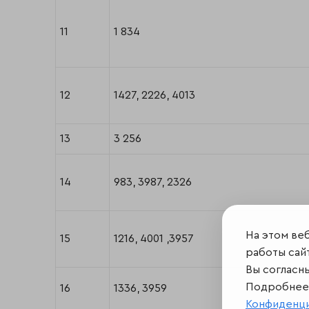
11
1 834
12
1427, 2226, 4013
13
3 256
14
983, 3987, 2326
На этом ве
15
1216, 4001 ,3957
работы сайт
Вы согласн
Подробнее 
16
1336, 3959
Конфиденц