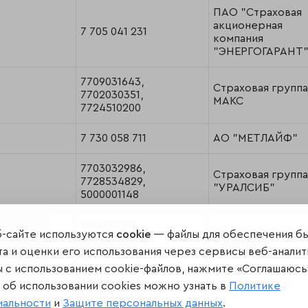
ПАО "Страховая
акционерная
7 705 041 231
компания
"ЭНЕРГОГАРАНТ
7709031643,
Страховая группа
7702030351,
МАКС
7724510200
7 730 058 711
АО "МЕТЛАЙФ"
7703032986,
Страховая группа
7728534829,
"УРАЛСИБ"
5000001148
1644001196,
Страховая группа
б-сайте используются
cookie
— файлы для обеспечения б
1644039560,
"Чулпан"
1644031803
а и оценки его использования через сервисы веб-аналит
ы с использованием cookie-файлов, нажмите «Соглашаюсь
7809009419,
об использовании cookies можно узнать в
Политике
Капитал-полис
7714553444
иальности
и
Защите персональных данных
.