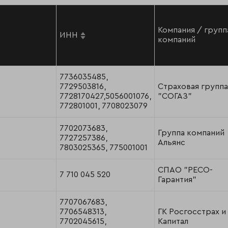
Компания / групп
ИНН
компаний
7736035485,
7729503816,
Страховая группа
7728170427,5056001076,
"СОГАЗ"
772801001, 7708023079
7702073683,
Группа компаний
7727257386,
Альянс
7803025365, 775001001
СПАО "РЕСО-
7 710 045 520
Гарантия"
7707067683,
7706548313,
ГК Росгосстрах и
7702045615,
Капитал