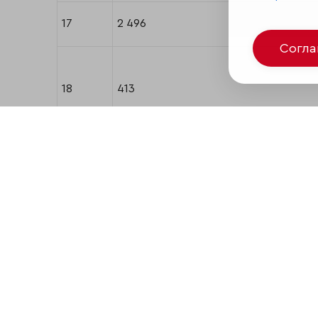
17
2 496
Согл
18
413
19
1 621
20
3 300
21
3 127
22
3 211