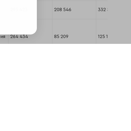
295 423
208 546
332 570
ния
264 434
85 209
125 144
242 303
120 992
270 274
Ь"
е
239 663
132 357
147 646
224 240
106 728
351 120
"
я
196 890
96 101
188 610