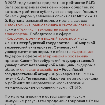
В 2023 году линейка предметных рейтингов RAEX
была расширена за счет семи новых областей, по
которым рейтинги публикуются впервые. Главным
бенефициаром увеличения списка стал
МГТУ им. Н.
Э. Баумана
, занявший первые места в сферах
«Электроника, радиотехника и системы связи»
, а
также
«Техника и технологии наземного
транспорта»
. Победителем в сфере
«Кораблестроение и водный транспорт»
стал
Санкт-Петербургский государственный морской
технический университет
.
Сеченовский
университет
стал первым в области
«Фармация»
.
Лидером в сфере
«Ветеринария и зоотехния»
признан
Санкт-Петербургский государственный
университет ветеринарной медицины
, лидером в
области
сельского хозяйства
–
Российский
государственный аграрный университет – МСХА
имени К. А. Тимирязева
. Наконец, первую позицию
в рейтинге по направлению «политология и
международные отношения» занял СПбГУ.
По математическим и естественным наукам
наилучшие результаты продемонстрировал МГУ им.