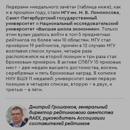
Лидерами «медального зачёта» (таблица ниже), как
и в прошлом году, стали
МГУ им. М. В. Ломоносова
,
Санкт-Петербургский государственный
университет
и
Национальный исследовательский
университет «Высшая школа экономики»
. Только
этим вузам удалось войти в топ-3 предметных
рейтингов по более чем 10 областям. МГУ стал
призёром 19 рейтингов, причём в 12 случаях МГУ
возглавил список лучших, четыре раза
расположился на второй позиции и три раза стал
бронзовым призёром. В активе СПбГУ 15 призовых
мест – две медали высшего достоинства, восемь
серебряных и пять бронзовых наград. В копилке
НИУ ВШЭ 11 медалей: университет занял первую
позицию в четырёх списках, вторую – в двух, и
третью – в пяти.
Дмитрий Гришанков, генеральный
директор рейтингового агентства
RAEX, руководитель Ассоциации
составителей рейтингов