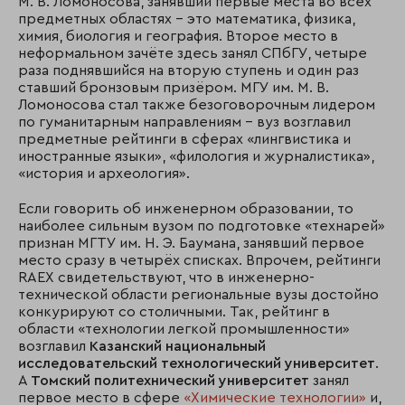
М. В. Ломоносова, занявший первые места во всех
предметных областях – это математика, физика,
химия, биология и география. Второе место в
неформальном зачёте здесь занял СПбГУ, четыре
раза поднявшийся на вторую ступень и один раз
ставший бронзовым призёром. МГУ им. М. В.
Ломоносова стал также безоговорочным лидером
по гуманитарным направлениям – вуз возглавил
предметные рейтинги в сферах «лингвистика и
иностранные языки», «филология и журналистика»,
«история и археология».
Если говорить об инженерном образовании, то
наиболее сильным вузом по подготовке «технарей»
признан МГТУ им. Н. Э. Баумана, занявший первое
место сразу в четырёх списках. Впрочем, рейтинги
RAEX свидетельствуют, что в инженерно-
технической области региональные вузы достойно
конкурируют со столичными. Так, рейтинг в
области «технологии легкой промышленности»
возглавил
Казанский национальный
исследовательский технологический университет
.
А
Томский политехнический университет
занял
первое место в сфере
«Химические технологии»
и,