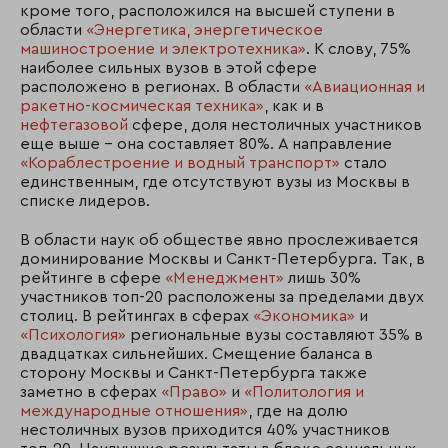
кроме того, расположился на высшей ступени в
области
«Энергетика, энергетическое
машиностроение и электротехника»
. К слову, 75%
наиболее сильных вузов в этой сфере
расположено в регионах. В области
«Авиационная и
ракетно-космическая техника»
, как и в
нефтегазовой
сфере, доля нестоличных участников
еще выше – она составляет 80%. А направление
«Кораблестроение и водный транспорт»
стало
единственным, где отсутствуют вузы из Москвы в
списке лидеров.
В области наук об обществе явно прослеживается
доминирование Москвы и Санкт-Петербурга. Так, в
рейтинге в сфере
«Менеджмент»
лишь 30%
участников топ-20 расположены за пределами двух
столиц. В рейтингах в сферах
«Экономика»
и
«Психология»
региональные вузы составляют 35% в
двадцатках сильнейших. Смещение баланса в
сторону Москвы и Санкт-Петербурга также
заметно в сферах
«Право»
и
«Политология и
международные отношения»
, где на долю
нестоличных вузов приходится 40% участников