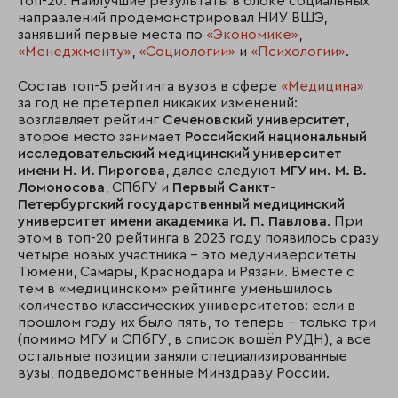
топ-20. Наилучшие результаты в блоке социальных
направлений продемонстрировал НИУ ВШЭ,
занявший первые места по
«Экономике»
,
«Менеджменту»
,
«Социологии»
и
«Психологии»
.
Состав топ-5 рейтинга вузов в сфере
«Медицина»
за год не претерпел никаких изменений:
возглавляет рейтинг
Сеченовский университет
,
второе место занимает
Российский национальный
исследовательский медицинский университет
имени Н. И. Пирогова
, далее следуют
МГУ им. М. В.
Ломоносова
, СПбГУ и
Первый Санкт-
Петербургский государственный медицинский
университет имени академика И. П. Павлова
. При
этом в топ-20 рейтинга в 2023 году появилось сразу
четыре новых участника – это медуниверситеты
Тюмени, Самары, Краснодара и Рязани. Вместе с
тем в «медицинском» рейтинге уменьшилось
количество классических университетов: если в
прошлом году их было пять, то теперь – только три
(помимо МГУ и СПбГУ, в список вошёл РУДН), а все
остальные позиции заняли специализированные
вузы, подведомственные Минздраву России.