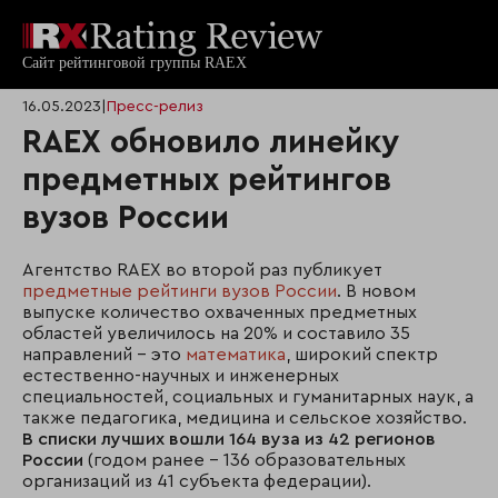
16.05.2023
|
Пресс-релиз
RAEX обновило линейку
предметных рейтингов
вузов России
Агентство RAEX во второй раз публикует
предметные рейтинги вузов России
. В новом
выпуске количество охваченных предметных
областей увеличилось на 20% и составило 35
направлений – это
математика
, широкий спектр
естественно-научных и инженерных
специальностей, социальных и гуманитарных наук, а
также педагогика, медицина и сельское хозяйство.
В списки лучших вошли 164 вуза из 42 регионов
России
(годом ранее – 136 образовательных
организаций из 41 субъекта федерации).