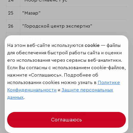
24
"Моор Стивенс Рус"
25
"Мазар"
26
"Городской центр экспертиз"
27
РАСТАМ
На этом веб-сайте используются
cookie
— файлы
28
"Холдинг "Люди Дела"
для обеспечения быстрой работы сайта и оценки
его использования через сервисы веб-аналитики.
29
"Космос-Аудит"
Если Вы согласны с использованием cookie-файлов,
нажмите «Соглашаюсь». Подробнее об
30
"Делополис"
использовании cookies можно узнать в
Политике
Конфиденциальности
и
Защите персональных
данных
.
Поделиться
Соглашаюсь