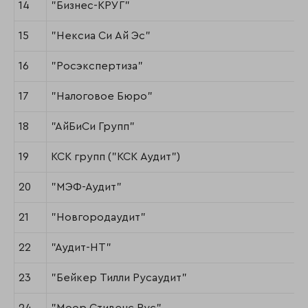
14
"Бизнес-КРУГ"
15
"Нексиа Си Ай Эс"
16
"Росэкспертиза"
17
"Налоговое Бюро"
18
"АйБиСи Групп"
19
КСК групп ("КСК Аудит")
20
"МЭФ-Аудит"
21
"Новгородаудит"
22
"Аудит-НТ"
23
"Бейкер Тилли Русаудит"