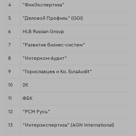
4
"ФинЭкспертиза"
5
"Деловой Профиль" (GGI)
6
HLB Russian Group
7
"Развитие бизнес-систем"
8
"Интерком-Аудит"
9
"Гориславцев и Ко. EuraAudit"
10
2К
11
ФБК
12
"РСМ Русь"
13
"Интерэкспертиза" (AGN International)