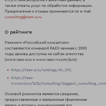
отсутствия вопросов к анкетным данным, а
также оплаты услуг по обработке информации.
Предложения и отзывы принимаются по e-mail
consulting@raex-a.ru
.
О рейтинге
Рэнкинги «Российский консалтинг»
составляются командой RAEX начиная с 2000
года; архивы доступны на сайтах агентства
(www.raex-a.ru и www.raex-rr.com/pro):
https://raex-a.ru/rankings/#r_551
;
https://raex-
rr.com/pro/b2b/consulting/biggest_consulting_co
Основой рэнкингов являются сведения,
предоставленные и заверенные (фирменная
печать и подпись руководителя) его