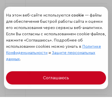
23
На этом веб-сайте используются
cookie
— файлы
для обеспечения быстрой работы сайта и оценки
24
его использования через сервисы веб-аналитики.
Если Вы согласны с использованием cookie-файлов,
25
23
нажмите «Соглашаюсь». Подробнее об
использовании cookies можно узнать в
Политике
26
43
Конфиденциальности
и
Защите персональных
данных
.
27
28
19
Соглашаюсь
29
20
30
37