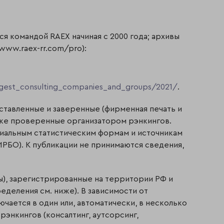
я командой RAEX начиная с 2000 года; архивы
 www.raex-rr.com/pro):
ggest_consulting_companies_and_groups/2021/
.
ставленные и заверенные (фирменная печать и
акже проверенные организатором рэнкингов.
иальным статистическим формам и источникам
РБО). К публикации не принимаются сведения,
пы), зарегистрированные на территории РФ и
деления см. ниже). В зависимости от
чается в один или, автоматически, в несколько
энкингов (консалтинг, аутсорсинг,