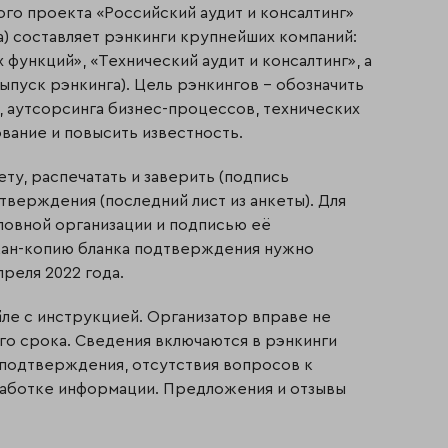
го проекта «Российский аудит и консалтинг»
) составляет рэнкинги крупнейших компаний:
 функций», «Технический аудит и консалтинг», а
выпуск рэнкинга). Цель рэнкингов – обозначить
, аутсорсинга бизнес-процессов, технических
ование и повысить известность.
ту, распечатать и заверить (подпись
тверждения (последний лист из анкеты). Для
ловной организации и подписью её
скан-копию бланка подтверждения нужно
преля 2022 года.
ле с инструкцией. Организатор вправе не
го срока. Сведения включаются в рэнкинги
 подтверждения, отсутствия вопросов к
бработке информации. Предложения и отзывы