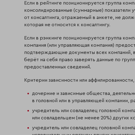
Если в рейтинге позиционируется группа компа
консолидированные (суммарные) показатели у
от консалтинга, отражаемый в анкете, не дол
которая не относится к консалтингу.
Если в рэнкинге позиционируется группа компа
компания (или управляющая компания) предост
подтверждающие документы всех компаний, в
берёт на себя право заверять данные по груп
предоставленных сведений.
Критерии зависимости или аффилированности, 
дочерние и зависимые общества, деятельно
в головной или в управляющей компании, р
учредитель или совладелец головной компа
или совладельцем (не менее 20%) других к
учредитель или совладелец головной компа
исполнительным органом других консалтин