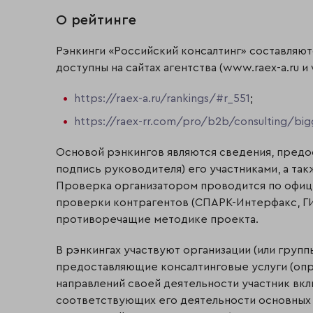
О рейтинге
Рэнкинги «Российский консалтинг» составляютс
доступны на сайтах агентства (www.raex-a.ru и
https://raex-a.ru/rankings/#r_551
;
https://raex-rr.com/pro/b2b/consulting/bi
Основой рэнкингов являются сведения, предо
подпись руководителя) его участниками, а т
Проверка организатором проводится по офиц
проверки контрагентов (СПАРК-Интерфакс, ГИ
противоречащие методике проекта.
В рэнкингах участвуют организации (или груп
предоставляющие консалтинговые услуги (опре
направлений своей деятельности участник вклю
соответствующих его деятельности основных р