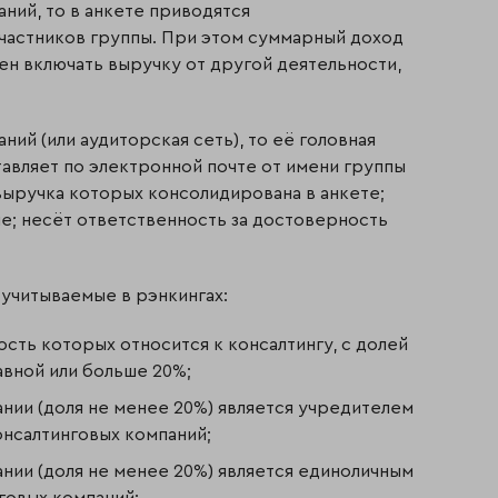
ний, то в анкете приводятся
частников группы. При этом суммарный доход
жен включать выручку от другой деятельности,
ний (или аудиторская сеть), то её головная
авляет по электронной почте от имени группы
ыручка которых консолидирована в анкете;
пе; несёт ответственность за достоверность
учитываемые в рэнкингах:
сть которых относится к консалтингу, с долей
авной или больше 20%;
нии (доля не менее 20%) является учредителем
онсалтинговых компаний;
нии (доля не менее 20%) является единоличным
говых компаний;