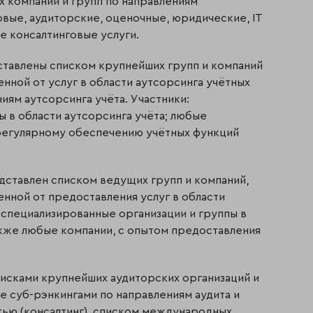
х компаний и групп по направлениям
овые, аудиторские, оценочные, юридические, IT
е консалтинговые услуги.
ставлены списком крупнейших групп и компаний
нной от услуг в области аутсорсинга учётных
иям аутсорсинга учёта. Участники:
ы в области аутсорсинга учёта; любые
 регулярному обеспечению учётных функций
едставлен списком ведущих групп и компаний,
нной от предоставления услуг в области
: специализированные организации и группы в
также любые компании, с опытом предоставления
писками крупнейших аудиторских организаций и
же суб-рэнкингами по направлениям аудита и
тью (консалтинг), списком международных