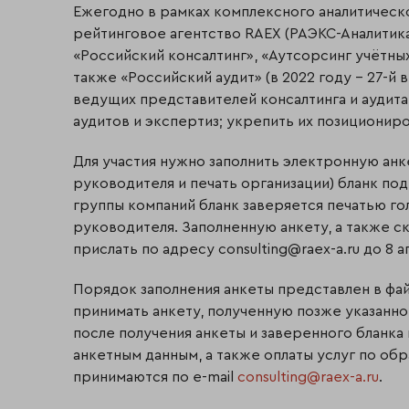
Ежегодно в рамках комплексного аналитическо
рейтинговое агентство RAEX (РАЭКС-Аналитика
«Российский консалтинг», «Аутсорсинг учётных
также «Российский аудит» (в 2022 году – 27-й 
ведущих представителей консалтинга и аудита
аудитов и экспертиз; укрепить их позиционир
Для участия нужно заполнить электронную анке
руководителя и печать организации) бланк под
группы компаний бланк заверяется печатью го
руководителя. Заполненную анкету, а также 
прислать по адресу consulting@raex-a.ru до 8 а
Порядок заполнения анкеты представлен в фай
принимать анкету, полученную позже указанно
после получения анкеты и заверенного бланка
анкетным данным, а также оплаты услуг по о
принимаются по e-mail
consulting@raex-a.ru
.