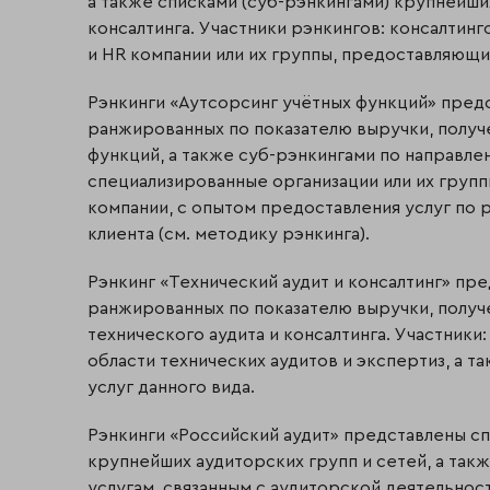
а также списками (суб-рэнкингами) крупнейши
консалтинга. Участники рэнкингов: консалтинг
и HR компании или их группы, предоставляющи
Рэнкинги «Аутсорсинг учётных функций» пред
ранжированных по показателю выручки, получе
функций, а также суб-рэнкингами по направлен
специализированные организации или их групп
компании, с опытом предоставления услуг по
клиента (см. методику рэнкинга).
Рэнкинг «Технический аудит и консалтинг» пр
ранжированных по показателю выручки, получе
технического аудита и консалтинга. Участники
области технических аудитов и экспертиз, а 
услуг данного вида.
Рэнкинги «Российский аудит» представлены с
крупнейших аудиторских групп и сетей, а так
услугам, связанным с аудиторской деятельнос