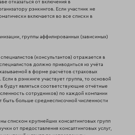
аве отказаться от включения в
анизатору рэнкингов. Если участник не
оматически включается во все списки в
анизации, группы аффилированных (зависимых)
 специалистов (консультантов) отражается в
специалистов должно приводиться из учёта
казываемой в форме расчётов страховых
. Если в рэнкинге участвует группа, то основой
ов будут являться соответствующие отчётные
исленность сотрудников) по каждой компании
т быть больше среднесписочной численности
ены списком крупнейших консалтинговых групп
учки от предоставления консалтинговых услуг,