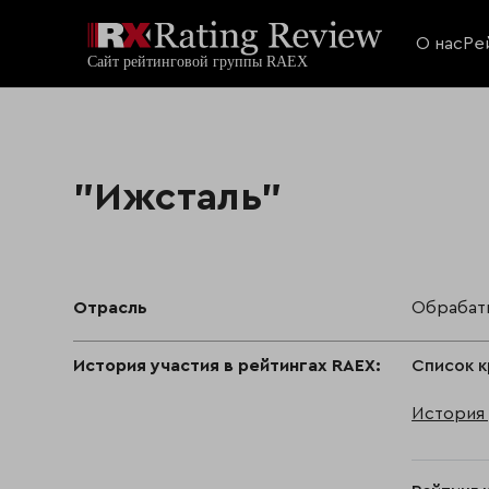
О нас
Ре
"Ижсталь"
Отрасль
Обрабат
История участия в рейтингах RAEX:
Список к
История 