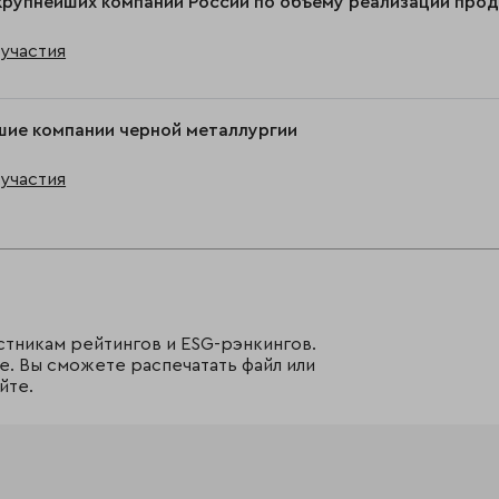
крупнейших компаний России по объему реализации про
участия
шие компании черной металлургии
участия
стникам рейтингов и ESG-рэнкингов.
е. Вы сможете распечатать файл или
йте.