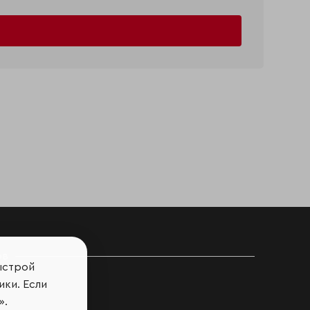
ов
ыстрой
ики. Если
».