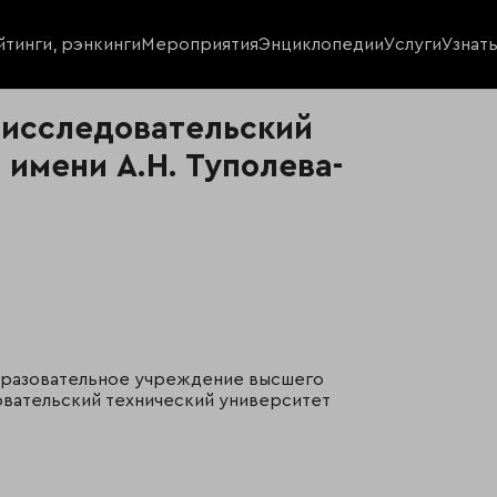
йтинги, рэнкинги
Мероприятия
Энциклопедии
Услуги
Узнат
 исследовательский
 имени А.Н. Туполева-
разовательное учреждение высшего
овательский технический университет