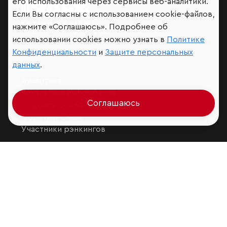
его использования через сервисы веб-аналитики.
Если Вы согласны с использованием cookie-файлов,
нажмите «Соглашаюсь». Подробнее об
Мир сквозь призму рейтингов
использовании cookies можно узнать в
Политике
Конфиденциальности
и
Защите персональных
данных
.
Аналитика
Контактная информация
Соглашаюсь
Подписаться на рассылку
Обратная связь
Участники рэнкингов
Мы в социальных сетях и мессенджерах
VK
RAEX Образование –
Telegram
,
Max
RAEX Sustainability –
Telegram
,
Max
Защита персональных данных
Ограничение ответственности