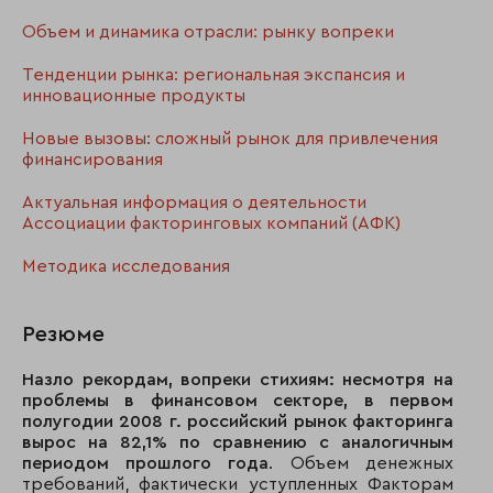
20
«Горизонт»
139
Объем и динамика отрасли: рынку вопреки
21
Банк «Казанский»
137
Тенденции рынка: региональная экспансия и
инновационные продукты
22
РОСПРОМБАНК
114
Новые вызовы: сложный рынок для привлечения
23
Москоммерцбанк»
99
финансирования
24
СКБ банк
99
Актуальная информация о деятельности
Ассоциации факторинговых компаний (АФК)
25
«СДМ-БАНК»
51
Методика исследования
26
Банк «Северная казна»
44
27
Банк ВЕФК
37
Резюме
28
Первый
30
Назло рекордам, вопреки стихиям: несмотря на
Республиканский Банк
проблемы в финансовом секторе, в первом
полугодии 2008 г. российский рынок факторинга
29
«ЦЕРИХ»
28
вырос на 82,1% по сравнению с аналогичным
периодом прошлого года
. Объем денежных
30
Вятка-банк
2
требований, фактически уступленных Факторам