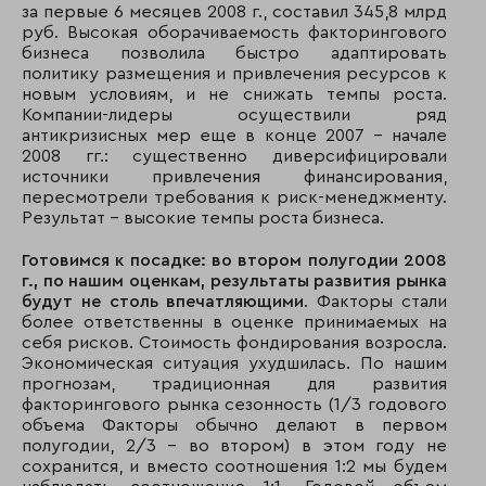
за первые 6 месяцев 2008 г., составил 345,8 млрд
31
Сибирьгазбанк
20
руб. Высокая оборачиваемость факторингового
бизнеса позволила быстро адаптировать
32
«Собинбанк»
16
политику размещения и привлечения ресурсов к
новым условиям, и не снижать темпы роста.
2
33
«УБРиР»
2
Компании-лидеры осуществили ряд
антикризисных мер еще в конце 2007 - начале
34
Банк «Вологжанин»
1
2008 гг.: существенно диверсифицировали
источники привлечения финансирования,
1
ООО «Факторинговая компания «Лайф» и
пересмотрели требования к риск-менеджменту.
«Пробизнесбанк»
Результат - высокие темпы роста бизнеса.
2
Готовимся к посадке: во втором полугодии 2008
Компания не предоставила бланк-подтв
г., по нашим оценкам, результаты развития рынка
будут не столь впечатляющими
. Факторы стали
более ответственны в оценке принимаемых на
себя рисков. Стоимость фондирования возросла.
Экономическая ситуация ухудшилась. По нашим
прогнозам, традиционная для развития
факторингового рынка сезонность (1/3 годового
объема Факторы обычно делают в первом
полугодии, 2/3 - во втором) в этом году не
сохранится, и вместо соотношения 1:2 мы будем