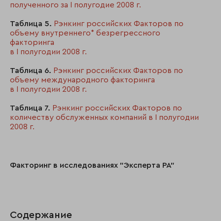
10
МОСКОВСКИЙ
936
полученного за I полугодие 2008 г.
КРЕДИТНЫЙ БАНК
Таблица 5.
Рэнкинг российских Факторов по
11
НОМОС-БАНК
829
объему внутреннего* безрегрессного
факторинга
12
ГПБ
679
в I полугодии 2008 г.
1
13
ФК "Лайф"/ПРББ
558
Таблица 6.
Рэнкинг российских Факторов по
объему международного факторинга
2
14
Банк "Союз"
519
в I полугодии 2008 г.
Таблица 7.
Рэнкинг российских Факторов по
15
Металлинвестбанк
446
количеству обслуженных компаний в I полугодии
2008 г.
16
Факторинговая
175
компания "Санкт-
Петербург"
Факторинг в исследованиях "Эксперта РА"
17
Татфондбанк
152
18
«ТКБ»
150
19
«ЦентроКредит»
144
Содержание