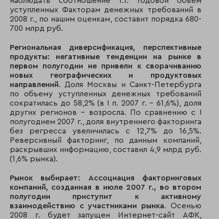
наблюдать соотношение 1:1. Годовой объем
уступленных Факторам денежных требований в
2008 г., по нашим оценкам, составит порядка 680-
700 млрд руб.
Региональная диверсификация, перспективные
продукты: негативные тенденции на рынке в
первом полугодии не привели к сворачиванию
новых географических и продуктовых
направлений
. Доля Москвы и Санкт-Петербурга
по объему уступленных денежных требований
сократилась до 58,2% (в I п. 2007 г. - 61,6%), доля
других регионов - возросла. По сравнению с I
полугодием 2007 г., доля внутреннего факторинга
без регресса увеличилась с 12,7% до 16,5%.
Реверсивный факторинг, по данным компаний,
раскрывших информацию, составил 4,9 млрд руб.
(1,6% рынка).
Рынок выбирает: Ассоциация факторинговых
компаний, созданная в июле 2007 г., во втором
полугодии приступит к активному
взаимодействию с участниками рынка
. Осенью
2008 г. будет запущен Интернет-сайт АФК,