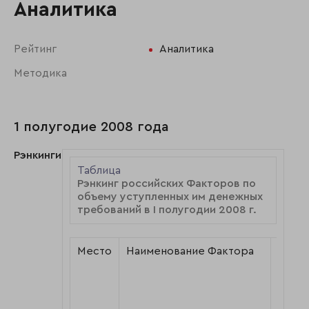
Аналитика
Рейтинг
Аналитика
Методика
1 полугодие 2008 года
Рэнкинги
Таблица
Рэнкинг российских Факторов по
объему уступленных им денежных
требований в I полугодии 2008 г.
Место
Наименование Фактора
Объе
дене
требо
уступ
Факто