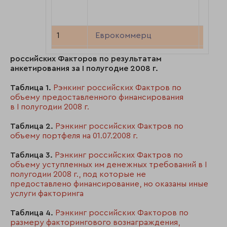
п. 200
руб.
1
Еврокоммерц
7734
2
«Промсвязьбанк»
6889
российских Факторов по результатам
анкетирования за I полугодие 2008 г.
3
Банк НФК
3404
Таблица 1.
Рэнкинг российских Фактров по
4
Банк «Петрокоммерц»
319
объему предоставленного финансирования
в I полугодии 2008 г.
5
БСЖВ
160
Таблица 2.
Рэнкинг российских Фактров по
объему портфеля на 01.07.2008 г.
6
МФК «ТРАСТ»
1402
Таблица 3.
Рэнкинг российских Фактров по
7
«Стройкредит
1234
объему уступленных им денежных требований в I
Факторинг
полугодии 2008 г., под которые не
предоставлено финансирование, но оказаны иные
8
«ЮниКредит Банк»
1087
услуги факторинга
9
ТрансКредитФакторинг
943
Таблица 4.
Рэнкинг российских Факторов по
размеру факторингового вознаграждения,