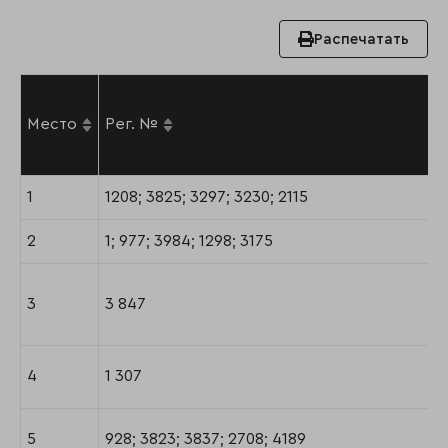
Распечатать
Место
Рег. №
1
1208; 3825; 3297; 3230; 2115
2
1; 977; 3984; 1298; 3175
3
3 847
4
1 307
5
928; 3823; 3837; 2708; 4189