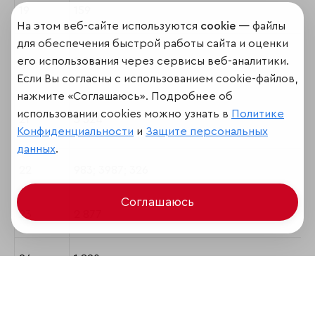
19
159
На этом веб-сайте используются
cookie
— файлы
для обеспечения быстрой работы сайта и оценки
его использования через сервисы веб-аналитики.
20
3 398
Если Вы согласны с использованием cookie-файлов,
нажмите «Соглашаюсь». Подробнее об
использовании cookies можно узнать в
Политике
21
3 524
Конфиденциальности
и
Защите персональных
данных
.
22
983; 3987; 326
Соглашаюсь
23
2 877
24
1 820
25
1864; 3255