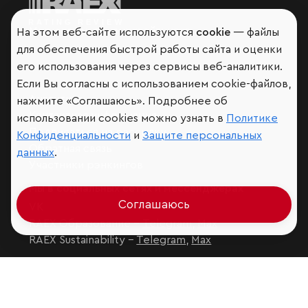
Мир сквозь призму рейтингов
На этом веб-сайте используются
cookie
— файлы
для обеспечения быстрой работы сайта и оценки
его использования через сервисы веб-аналитики.
Если Вы согласны с использованием cookie-файлов,
Аналитика
нажмите «Соглашаюсь». Подробнее об
Контактная информация
использовании cookies можно узнать в
Политике
Подписаться на рассылку
Конфиденциальности
и
Защите персональных
Обратная связь
данных
.
Участники рэнкингов
Мы в социальных сетях и мессенджерах
Соглашаюсь
VK
RAEX Образование –
Telegram
,
Max
RAEX Sustainability –
Telegram
,
Max
Защита персональных данных
Ограничение ответственности
Copyright