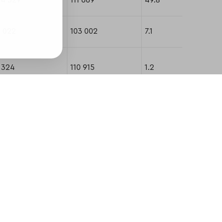
64 529
111 669
49.8
 022
103 002
7.1
 324
110 915
1.2
4 968
70 042
15.7
2 296
68 985
14.4
 160
197 348
2.9
56 493
162 331
83.9