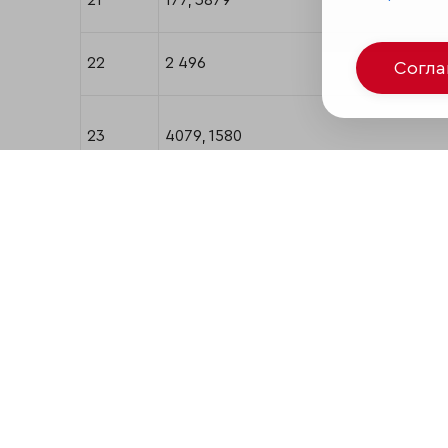
21
177, 3879
22
2 496
Согл
23
4079, 1580
24
2 489
25
2 243
26
3748, 3993
27
290, 3828, 141, 2890