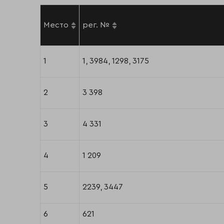
Место
рег. №
1
1, 3984, 1298, 3175
2
3 398
3
4 331
4
1 209
5
2239, 3447
6
621