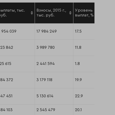
Выплаты, тыс.
Взносы, 2015 г.,
Уровень
руб.
тыс. руб.
выплат, %
 954 039
17 984 249
17.5
823 842
3 989 780
11.8
25 615
2 441 594
1.8
784 372
3 179 118
19.9
847 451
5 130 614
22.9
484 103
2 545 479
20.1