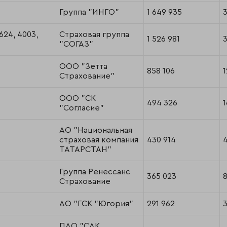
Группа "ИНГО"
1 649 935
3624, 4003,
Страховая группа
1 526 981
3
"СОГАЗ"
ООО "Зетта
858 106
1
Страхование"
ООО "СК
494 326
1
"Согласие"
АО "Национальная
страховая компания
430 914
ТАТАРСТАН"
Группа Ренессанс
365 023
Страхование
АО "ГСК "Югория"
291 962
3
ПАО "САК