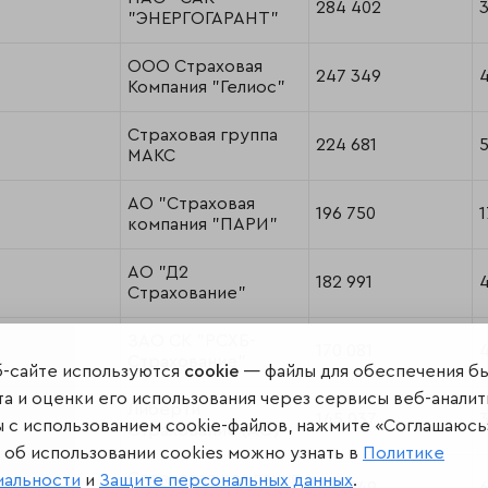
284 402
3
"ЭНЕРГОГАРАНТ"
ООО Страховая
247 349
4
Компания "Гелиос"
Страховая группа
224 681
5
МАКС
АО "Страховая
196 750
1
компания "ПАРИ"
АО "Д2
182 991
Страхование"
ЗАО СК "РСХБ-
170 081
Страхование"
б-сайте используются
cookie
— файлы для обеспечения б
а и оценки его использования через сервисы веб-аналит
Либерти
145 037
ы с использованием cookie-файлов, нажмите «Соглашаюсь
Страхование (АО)
об использовании cookies можно узнать в
Политике
Страховая компания
иальности
и
Защите персональных данных
.