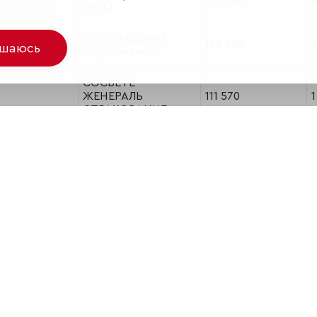
129 549
ЭРГО
ООО "Абсолют
126 206
9
ашаюсь
Страхование"
СОСЬЕТЕ
ЖЕНЕРАЛЬ
111 570
1
СТРАХОВАНИЕ
ООО "Страховая
95 553
1
Группа "АСКО"
ПАО "СК ЮЖУРАЛ-
85 496
1
АСКО"
Русский Стандарт
74 064
2
Страхование
Группа Альянс
67 326
ООО "Страховое