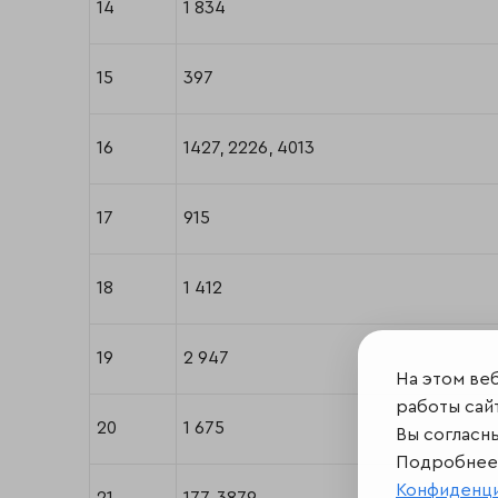
14
1 834
15
397
16
1427, 2226, 4013
17
915
18
1 412
19
2 947
На этом ве
работы сайт
20
1 675
Вы согласн
Подробнее 
Конфиденц