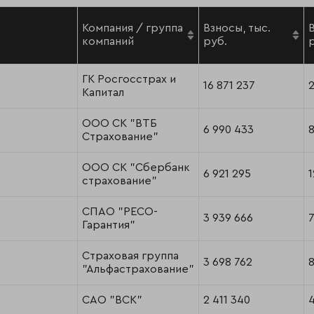
Компания / группа
Взносы, тыс.
компаний
руб.
ГК Росгосстрах и
16 871 237
2
Капитал
ООО СК "ВТБ
6 990 433
Страхование"
ООО СК "Сбербанк
6 921 295
1
страхование"
СПАО "РЕСО-
3 939 666
Гарантия"
Страховая группа
3 698 762
"Альфастрахование"
САО "ВСК"
2 411 340