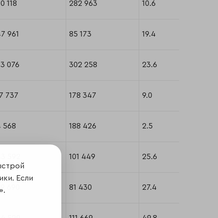
0 118
282 963
10.6
7 961
85 173
19.4
3 076
302 258
23.6
7 737
178 347
9.0
4 568
188 426
2.5
43 592
101 449
25.6
ыстрой
ики. Если
39 690
81 430
27.4
».