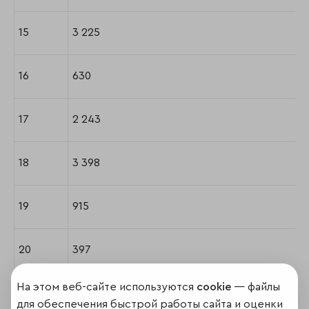
15
3 225
16
630
17
2 243
18
3 398
19
915
20
397
На этом веб-сайте используются
cookie
— файлы
21
4079, 1580
для обеспечения быстрой работы сайта и оценки