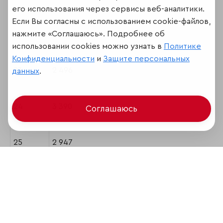
его использования через сервисы веб-аналитики.
Если Вы согласны с использованием cookie-файлов,
нажмите «Соглашаюсь». Подробнее об
22
3 127
использовании cookies можно узнать в
Политике
Конфиденциальности
и
Защите персональных
23
2 496
данных
.
24
3 390
Соглашаюсь
25
2 947
26
3 116
27
1 336