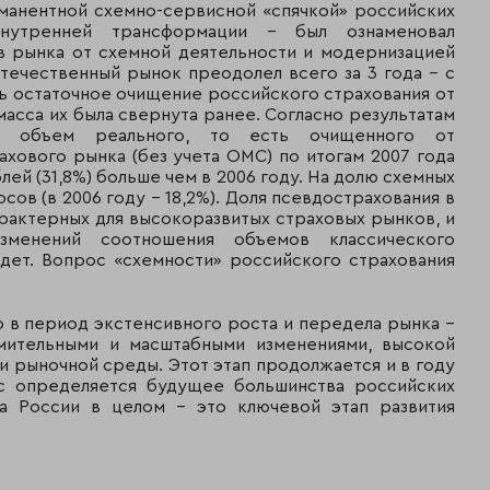
9 461
ерманентной схемно-сервисной «спячкой» российских
11
Россия
540
нутренней трансформации – был ознаменовал
в рынка от схемной деятельности и модернизацией
Ренессанс
9 250
течественный рынок преодолел всего за 3 года – с
12
Страхование
772
ишь остаточное очищение российского страхования от
асса их была свернута ранее. Согласно результатам
8 471
», объем реального, то есть очищенного от
13
ЖАСО
002
хового рынка (без учета ОМС) по итогам 2007 года
лей (31,8%) больше чем в 2006 году. На долю схемных
8 213
ов (в 2006 году – 18,2%). Доля псевдострахования в
14
Цюрих. Ритейл
641
арактерных для высокоразвитых страховых рынков, и
менений соотношения объемов классического
7 657
дет. Вопрос «схемности» российского страхования
15
МАКС
189
о в период экстенсивного роста и передела рынка –
7 128
16
Югория**
мительными и масштабными изменениями, высокой
445
 рыночной среды. Этот этап продолжается и в году
ас определяется будущее большинства российских
6 584
17
Стандарт-Резерв
ка России в целом – это ключевой этап развития
649
Московская
5 810
18
страховая
356