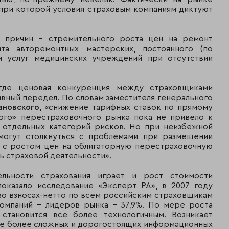
Чешская страховая
3 373
 при которой условия страховым компаниям диктуют
26
компания
618
3 009
х» причин – стремительного роста цен на ремонт
27
Сургутнефтегаз
671
та авторемонтных мастерских, постоянного (по
и услуг медицинских учреждений при отсутствии
Русский страховой
2 933
28
центр
063
где ценовая конкуренция между страховщиками
Первая страховая
2 851
ивный передел. По словам заместителя генерального
29
компания
448
ановского
, «снижение тарифных ставок по прямому
кого» перестраховочного рынка пока не привело к
2 606
 отдельных категорий рисков. Но при неизбежной
30
Группа Шексна
818
могут столкнуться с проблемами при размещении
и с ростом цен на облигаторную перестраховочную
Русская страховая
2 539
ь страховой деятельности».
31
компания
205
ьности страхования играет и рост стоимости
оказало исследование «Эксперт РА», в 2007 году
1 768
32
Альянс
во взносах-нетто по всем российским страховщикам
263
компаний – лидеров рынка – 37,9%. По мере роста
 становится все более технологичным. Возникает
1 759
33
Чулпан
се более сложных и дорогостоящих информационных
719