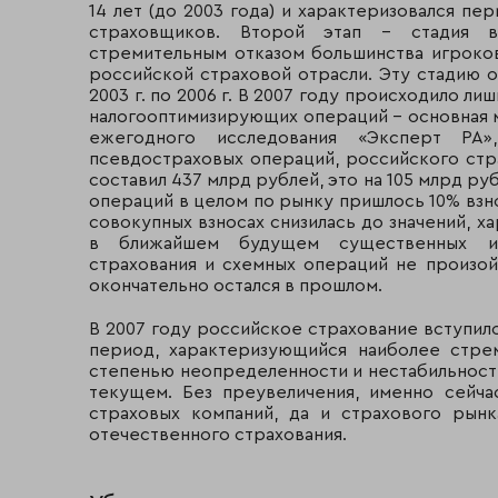
14 лет (до 2003 года) и характеризовался п
страховщиков. Второй этап – стадия в
стремительным отказом большинства игроко
российской страховой отрасли. Эту стадию о
2003 г. по 2006 г. В 2007 году происходило л
налогооптимизирующих операций – основная м
ежегодного исследования «Эксперт РА
псевдостраховых операций, российского стра
составил 437 млрд рублей, это на 105 млрд руб
операций в целом по рынку пришлось 10% взнос
совокупных взносах снизилась до значений, х
в ближайшем будущем существенных из
страхования и схемных операций не произой
окончательно остался в прошлом.
В 2007 году российское страхование вступил
период, характеризующийся наиболее стре
степенью неопределенности и нестабильности
текущем. Без преувеличения, именно сейч
страховых компаний, да и страхового рын
отечественного страхования.