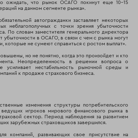
41
ЭРГО Русь
но ожидать, что рынок ОСАГО покинут еще 10-15
232
ераций на данном сегменте рынка».
1 044
бязательной автогражданки заставляет некоторых
42
Асоль
075
ых неблагополучных с точки зрения убыточности
са. По словам заместителя генерального директора
1 023
т убыточности в ОСАГО, в связи с чем с рынка могут
43
АСКО
036
, которые не сумеют справиться с ростом выплат».
ООО Страховая
овышены, но не понятно, когда это произойдет и кто
1 004
44
Группа
мента. Неопределенность в решении вопроса о
611
"Компаньон"
 усиливает нестабильность рыночной среды и
мпаний к продаже страхового бизнеса.
988
45
АВИКОС
662
978
46
Группа РАСО
162
ственные изменения структуры потребительского
и ведущих игроков мирового финансового рынка в
971
траховой сектор. Период наблюдения за развитием
47
Росэнерго
122
йших зарубежных страховщиков завершился.
965
для компаний, развивающих свое присутствие на
48
Северная казна