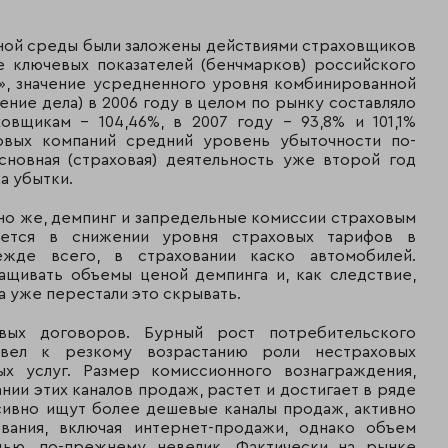
компания
5 762
ной среды были заложены действиями страховщиков
19
Спасские ворота
899
е ключевых показателей (бенчмарков) российского
», значение усредненного уровня комбинированной
ение дела) в 2006 году в целом по рынку составляло
5 757
20
Русский мир
овщикам – 104,46%, в 2007 году - 93,8% и 101,1%
871
овых компаний средний уровень убыточности по-
сновная (страховая) деятельность уже второй год
5 011
21
Энергогарант
а убытки.
830
но же, демпинг и запредельные комиссии страховым
4 358
22
Гута-Страхование
яется в снижении уровня страховых тарифов в
650
жде всего, в страховании каско автомобилей.
ащивать объемы ценой демпинга и, как следствие,
Национальная
4 094
23
 уже перестали это скрывать.
страховая группа
323
вых договоров. Бурный рост потребительского
Русский Стандарт
3 985
24
вел к резкому возрастанию роли нестраховых
Страхование
852
х услуг. Размер комиссионного вознаграждения,
ии этих каналов продаж, растет и достигает в ряде
3 592
25
ОРАНТА
сивно ищут более дешевые каналы продаж, активно
617
вания, включая интернет-продажи, однако объем
щью, по-прежнему невелик. Фактически на рынке