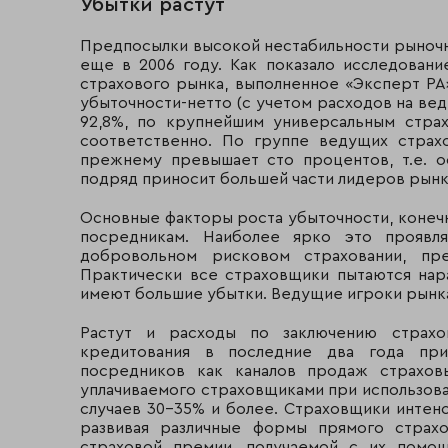
Убытки растут
Предпосылки высокой нестабильности рыноч
еще в 2006 году. Как показало исследовани
страхового рынка, выполненное «Эксперт РА
убыточности-нетто (с учетом расходов на вед
92,8%, по крупнейшим универсальным страх
соответственно. По группе ведущих страх
прежнему превышает сто процентов, т.е. о
подряд приносит большей части лидеров рынк
Основные факторы роста убыточности, конеч
посредникам. Наиболее ярко это проявл
добровольном рисковом страховании, пре
Практически все страховщики пытаются нар
имеют большие убытки. Ведущие игроки рынка
Растут и расходы по заключению страхо
кредитования в последние два года при
посредников как каналов продаж страховы
уплачиваемого страховщиками при использован
случаев 30-35% и более. Страховщики интен
развивая различные формы прямого страхо
страховой премии, получаемой с их помо