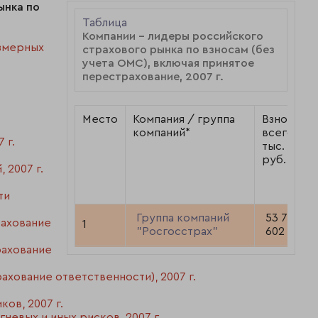
ынка по
Таблица
Компании - лидеры российского
азмерных
страхового рынка по взносам (без
учета ОМС), включая принятое
перестрахование, 2007 г.
Место
Компания / группа
Взносы,
компаний*
всего,
 г.
тыс.
руб.
 2007 г.
ти
Группа компаний
53 785
рахование
1
"Росгосстрах"
602
рахование
Группа
40 661
2
"Ингосстрах"
546
хование ответственности), 2007 г.
39 324
ов, 2007 г.
3
Группа СОГАЗ
003
невых и иных рисков, 2007 г.