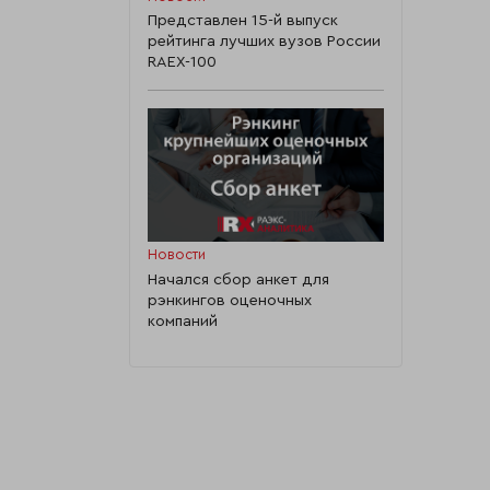
8 188 306
11 221
980 906
7 013 8
Представлен 15-й выпуск
рейтинга лучших вузов России
RAEX-100
8 097 812
1 782
2 079 169
5 870 1
7 741 197
116 555
6 013 463
1 521 91
6 348 636
0
426 465
5 845 8
Новости
6 085 432
763
902 242
4 679 11
Начался сбор анкет для
рэнкингов оценочных
компаний
6 280 492
27 540
1 040 805
4 965 5
5 042 140
362
411 400
4 576 2
4 802 582
8 950
440 602
4 073 4