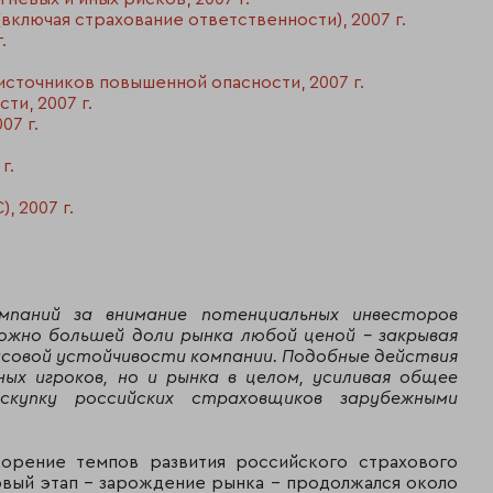
ключая страхование ответственности), 2007 г.
31 993
.
4
РЕСО-Гарантия
178
сточников повышенной опасности, 2007 г.
и, 2007 г.
25 460
5
Группа РОСНО
07 г.
482
г.
Страховой дом
18 648
6
ВСК
179
, 2007 г.
13 892
7
Группа "Капитал"
383
Группа
11 637
8
мпаний за внимание потенциальных инвесторов
АльфаСтрахование
065
можно большей доли рынка любой ценой – закрывая
нсовой устойчивости компании. Подобные действия
11 560
9
Группа УралСиб
х игроков, но и рынка в целом, усиливая общее
987
скупку российских страховщиков зарубежными
11 394
10
Согласие
328
орение темпов развития российского страхового
рвый этап – зарождение рынка - продолжался около