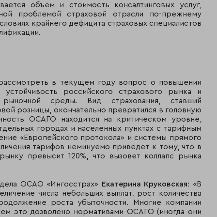
вается объем и стоимость консалтинговых услуг,
ной проблемой страховой отрасли по-прежнему
1 453
34
НАСКО
условиях крайнего дефицита страховых специалистов
070
алификации.
1 370
35
Гефест
159
1 284
36
ВТБ Страхование
 рассмотреть в текущем году вопрос о повышении
252
устойчивость российского страхового рынка и
 рыночной среды. Вид страхования, ставший
1 272
37
Группа Мегарусс
овой розницы, окончательно превратился в головную
566
чность ОСАГО находится на критическом уровне,
отдельных городах и населенных пунктах с тарифным
1 259
38
СКМ
ение «Европейского протокола» и системы прямого
234
личения тарифов неминуемо приведет к тому, что в
рынку превысит 120%, что вызовет коллапс рынка
1 123
39
Пари
213
тдела ОСАО «Ингосстрах»
Екатерина Круковская
: «В
Межотраслевой
1 106
40
личение числа небольших выплат, рост количества
страховой центр
044
продолжение роста убыточности. Многие компании
чем это дозволено нормативами ОСАГО (иногда они
1 058