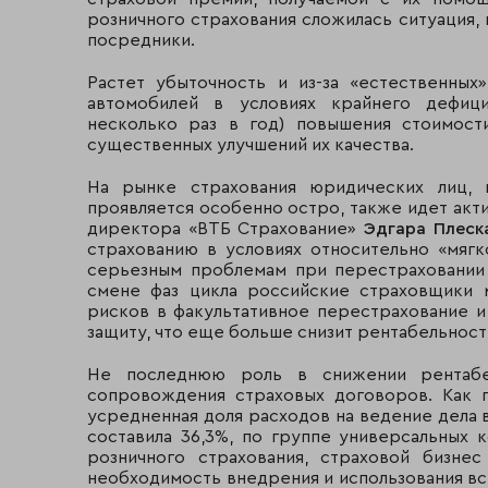
розничного страхования сложилась ситуация,
посредники.
Растет убыточность и из-за «естественны
автомобилей в условиях крайнего дефици
несколько раз в год) повышения стоимост
существенных улучшений их качества.
На рынке страхования юридических лиц, 
проявляется особенно остро, также идет акт
директора «ВТБ Страхование»
Эдгара Плеск
страхованию в условиях относительно «мяг
серьезным проблемам при перестраховании
смене фаз цикла российские страховщики 
рисков в факультативное перестрахование 
защиту, что еще больше снизит рентабельност
Не последнюю роль в снижении рентабел
сопровождения страховых договоров. Как п
усредненная доля расходов на ведение дела 
составила 36,3%, по группе универсальных 
розничного страхования, страховой бизнес
необходимость внедрения и использования в