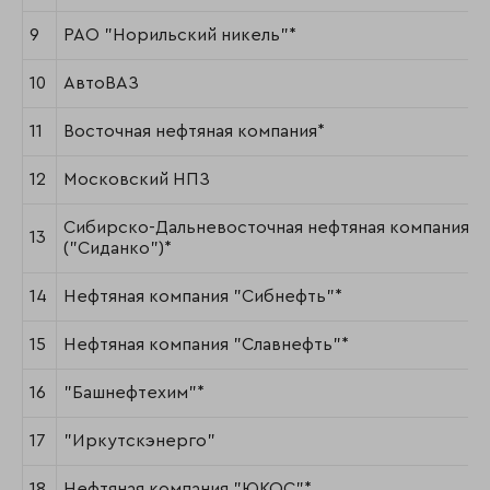
9
РАО "Норильский никель"*
10
АвтоВАЗ
11
Восточная нефтяная компания*
12
Московский НПЗ
Сибирско-Дальневосточная нефтяная компания
13
("Сиданко")*
14
Нефтяная компания "Сибнефть"*
15
Нефтяная компания "Славнефть"*
16
"Башнефтехим"*
17
"Иркутскэнерго"
18
Нефтяная компания "ЮКОС"*