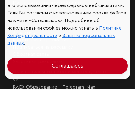
Мир сквозь призму рейтингов
его использования через сервисы веб-аналитики.
Если Вы согласны с использованием cookie-файлов,
нажмите «Соглашаюсь». Подробнее об
использовании cookies можно узнать в
Политике
Аналитика
Конфиденциальности
и
Защите персональных
Контактная информация
данных
.
Подписаться на рассылку
Обратная связь
Участники рэнкингов
Соглашаюсь
Мы в социальных сетях и мессенджерах
VK
RAEX Образование –
Telegram
,
Max
RAEX Sustainability –
Telegram
,
Max
Защита персональных данных
Ограничение ответственности
Copyright
© 2026 ООО «РАЭКС»