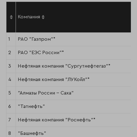
Компания
1
РАО "Газпром"*
2
РАО "ЕЭС России"*
3
Нефтяная компания "Сургутнефтегаз"*
4
Нефтяная компания "ЛУКойл"*
5
"Алмазы России -- Саха"
6
"Татнефть"
7
Нефтяная компания "Роснефть"*
8
"Башнефть"