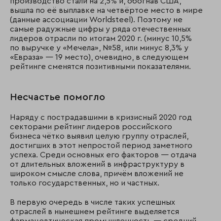
производство стали на 2,5% и, обогнав США,
вышла по её выплавке на четвёртое место в мире
(данные ассоциации Worldsteel). Поэтому не
самые радужные цифры у ряда отечественных
лидеров отрасли по итогам 2020 г. (минус 10,5%
по выручке у «Мечела», №58, или минус 8,3% у
«Евраза» — 19 место), очевидно, в следующем
рейтинге сменятся позитивными показателями.
Несчастье помогло
Наряду с пострадавшими в кризисный 2020 год
секторами рейтинг лидеров российского
бизнеса чётко выявил целую группу отраслей,
достигших в этот непростой период заметного
успеха. Среди основных его факторов — отдача
от длительных вложений в инфраструктуру в
широком смысле слова, причём вложений не
только государственных, но и частных.
В первую очередь в числе таких успешных
отраслей в нынешнем рейтинге выделяется
фармацевтическая промышленность — средний