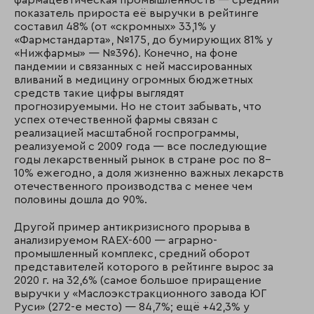
показатель прироста её выручки в рейтинге
составил 48% (от «скромных» 33,1% у
«Фармстандарта», №175, до бумирующих 81% у
«Нижфармы» — №396). Конечно, на фоне
пандемии и связанных с ней массированных
вливаний в медицину огромных бюджетных
средств такие цифры выглядят
прогнозируемыми. Но не стоит забывать, что
успех отечественной фармы связан с
реализацией масштабной госпрограммы,
реализуемой с 2009 года — все последующие
годы лекарственный рынок в стране рос по 8–
10% ежегодно, а доля жизненно важных лекарств
отечественного производства с менее чем
половины дошла до 90%.
Другой пример антикризисного прорыва в
анализируемом RAEX-600 — аграрно-
промышленный комплекс, средний оборот
представителей которого в рейтинге вырос за
2020 г. на 32,6% (самое большое приращение
выручки у «Маслоэкстракционного завода ЮГ
Руси» (272-е место) — 84,7%; ещё +42,3% у