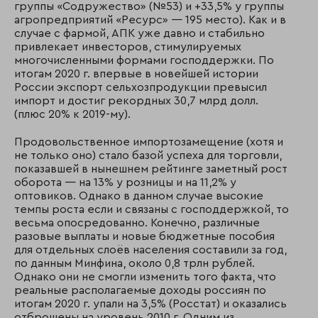
группы «Содружество» (№53) и +33,5% у группы
агропредприятий «Ресурс» — 195 место). Как и в
случае с фармой, АПК уже давно и стабильно
привлекает инвесторов, стимулируемых
многочисленными формами господдержки. По
итогам 2020 г. впервые в новейшей истории
России экспорт сельхозпродукции превысил
импорт и достиг рекордных 30,7 млрд долл.
(плюс 20% к 2019-му).
Продовольственное импортозамещение (хотя и
не только оно) стало базой успеха для торговли,
показавшей в нынешнем рейтинге заметный рост
оборота — на 13% у розницы и на 11,2% у
оптовиков. Однако в данном случае высокие
темпы роста если и связаны с господдержкой, то
весьма опосредованно. Конечно, различные
разовые выплаты и новые бюджетные пособия
для отдельных слоёв населения составили за год,
по данным Минфина, около 0,8 трлн рублей.
Однако они не смогли изменить того факта, что
реальные располагаемые доходы россиян по
итогам 2020 г. упали на 3,5% (Росстат) и оказались
отброшены на уровень 2010 г. Одним из