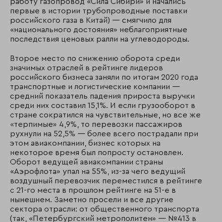
работу газопровод «Сила Сибири» и начались
первые в истории трубопроводные поставки
российского газа в Китай) — смягчило для
«национального достояния» неблагоприятные
последствия ценовых ралли на углеводороды.
Второе место по снижению оборота среди
значимых отраслей в рейтинге лидеров
российского бизнеса заняли по итогам 2020 года
транспортные и логистические компании —
средний показатель падения прироста выручки
среди них составил 15,1%. И если грузооборот в
стране сократился на чувствительные, но все же
«терпимые» 4,9%, то перевозки пассажиров
рухнули на 52,5% — более всего пострадали при
этом авиакомпании, бизнес которых на
некоторое время был попросту остановлен.
Оборот ведущей авиакомпании страны
«Аэрофлота» упал на 55%, из-за чего ведущий
воздушный перевозчик переместился в рейтинге
с 21-го места в прошлом рейтинге на 51-е в
нынешнем. Заметно просели и все другие
сектора отрасли: от общественного транспорта
(так, «Петербургский метрополитен» — №413 в