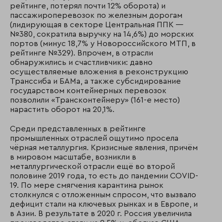
рейтинге, потерял почти 12% оборота) и
пассажироперевозок по железным дорогам
(лидирующая в секторе Центральная ППК —
№380, сократила выручку на 14,6%) до морских
портов (минус 18,7% у Новороссийского МТП, в
рейтинге №329). Впрочем, в отрасли
обнаружились и счастливчики: давно
осуществляемые вложения в реконструкцию
Транссиба и БАМа, а также субсидирование
государством контейнерных перевозок
позволили «Трансконтейнеру» (161-е место)
нарастить оборот на 20,1%.
Среди представленных в рейтинге
промышленных отраслей ощутимо просела
чёрная металлургия. Кризисные явления, причём
в мировом масштабе, возникли в
металлургической отрасли ещё во второй
половине 2019 года, то есть до пандемии COVID-
19. По мере смягчения карантина рынок
столкнулся с отложенным спросом, что вызвало
дефицит стали на ключевых рынках и в Европе, и
в Азии. В результате в 2020 г. Россия увеличила