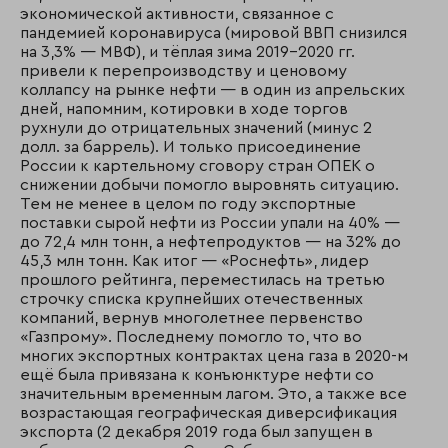
экономической активности, связанное с
пандемией коронавируса (мировой ВВП снизился
на 3,3% — МВФ), и тёплая зима 2019–2020 гг.
привели к перепроизводству и ценовому
коллапсу на рынке нефти — в один из апрельских
дней, напомним, котировки в ходе торгов
рухнули до отрицательных значений (минус 2
долл. за баррель). И только присоединение
России к картельному сговору стран ОПЕК о
снижении добычи помогло выровнять ситуацию.
Тем не менее в целом по году экспортные
поставки сырой нефти из России упали на 40% —
до 72,4 млн тонн, а нефтепродуктов — на 32% до
45,3 млн тонн. Как итог — «Роснефть», лидер
прошлого рейтинга, переместилась на третью
строчку списка крупнейших отечественных
компаний, вернув многолетнее первенство
«Газпрому». Последнему помогло то, что во
многих экспортных контрактах цена газа в 2020-м
ещё была привязана к конъюнктуре нефти со
значительным временным лагом. Это, а также все
возрастающая географическая диверсификация
экспорта (2 декабря 2019 года был запущен в