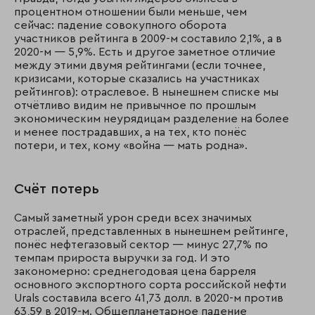
процентном отношении были меньше, чем
сейчас: падение совокупного оборота
участников рейтинга в 2009-м составило 2,1%, а в
2020-м — 5,9%. Есть и другое заметное отличие
между этими двумя рейтингами (если точнее,
кризисами, которые сказались на участниках
рейтингов): отраслевое. В нынешнем списке мы
отчётливо видим не привычное по прошлым
экономическим неурядицам разделение на более
и менее пострадавших, а на тех, кто понёс
потери, и тех, кому «война — мать родна».
Счёт потерь
Самый заметный урон среди всех значимых
отраслей, представленных в нынешнем рейтинге,
понёс нефтегазовый сектор — минус 27,7% по
темпам прироста выручки за год. И это
закономерно: среднегодовая цена барреля
основного экспортного сорта российской нефти
Urals составила всего 41,73 долл. в 2020-м против
63,59 в 2019-м. Общепланетарное падение