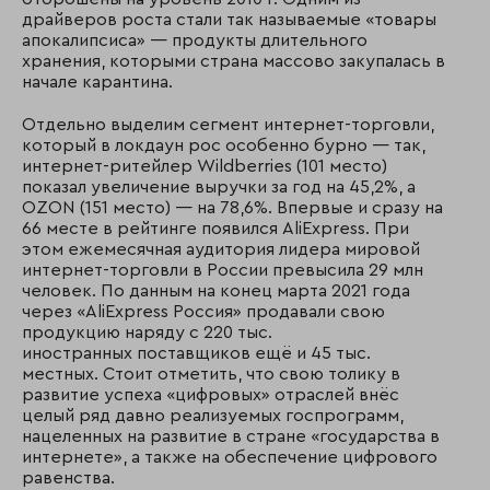
драйверов роста стали так называемые «товары
апокалипсиса» — продукты длительного
хранения, которыми страна массово закупалась в
начале карантина.
Отдельно выделим сегмент интернет-торговли,
который в локдаун рос особенно бурно — так,
интернет-ритейлер Wildberries (101 место)
показал увеличение выручки за год на 45,2%, а
OZON (151 место) — на 78,6%. Впервые и сразу на
66 месте в рейтинге появился AliExpress. При
этом ежемесячная аудитория лидера мировой
интернет-торговли в России превысила 29 млн
человек. По данным на конец марта 2021 года
через «AliExpress Россия» продавали свою
продукцию наряду с 220 тыс.
иностранных поставщиков ещё и 45 тыс.
местных. Стоит отметить, что свою толику в
развитие успеха «цифровых» отраслей внёс
целый ряд давно реализуемых госпрограмм,
нацеленных на развитие в стране «государства в
интернете», а также на обеспечение цифрового
равенства.