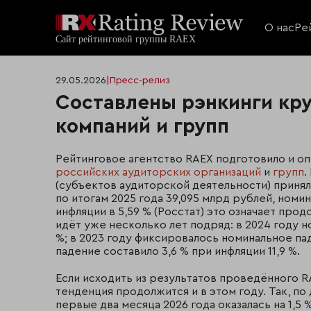
О нас
Ре
29.05.2026
|
Пресс-релиз
Составлены рэнкинги кр
компаний и групп
Рейтинговое агентство RAEX подготовило и о
российских аудиторских организаций
и
групп
.
(субъектов аудиторской деятельности) принял
по итогам 2025 года 39,095 млрд рублей, номин
инфляции в 5,59 % (Росстат) это означает пр
идёт уже несколько лет подряд: в 2024 году н
%; в 2023 году фиксировалось номинальное паде
падение составило 3,6 % при инфляции 11,9 %.
Если исходить из результатов проведённого R
тенденция продолжится и в этом году. Так, по 
первые два месяца 2026 года оказалась на 1,5 