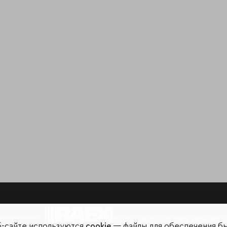
Мир сквозь призму рейтинг
б-сайте используются
cookie
— файлы для обеспечения б