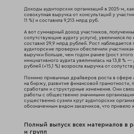
Доходы аудиторских организаций в 2025-м, как 
совокупная выручка от консультаций у участни
11 %) и составила 9,213 млрд руб.
А вот суммарный доход участников, полученный
сопутствующие аудиту услуги), увеличился по ит
составил 29,9 млрд рублей. Рост наблюдается
аудиторские проверки обеспечили участникам 
выручки больше, чем годом ранее (рост этого 
инициативного аудита увеличилась на 13,8 % — д
рублей (+15,1 %) возросла выручка от сопутству
Помимо привычных драйверов роста в сфере а
на биржу, развитие финансовой грамотности,
сработали и структурные изменения. Они свя
работы с общественно значимыми организация
существенно сузили круг аудиторских организ
обозначенным видом заказчиков, что привело 
Полный выпуск всех материалов в 
и групп