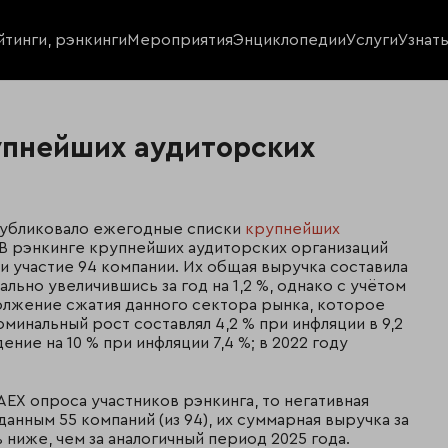
йтинги, рэнкинги
Мероприятия
Энциклопедии
Услуги
Узнат
упнейших аудиторских
публиковало ежегодные списки
крупнейших
 В рэнкинге крупнейших аудиторских организаций
и участие 94 компании. Их общая выручка составила
ально увеличившись за год на 1,2 %, однако с учётом
одолжение сжатия данного сектора рынка, которое
оминальный рост составлял 4,2 % при инфляции в 9,2
ние на 10 % при инфляции 7,4 %; в 2022 году
AEX опроса участников рэнкинга, то негативная
данным 55 компаний (из 94), их суммарная выручка за
% ниже, чем за аналогичный период 2025 года.