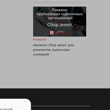
Новости
Начался сбор анкет для
рэнкингов оценочных
компаний
ов
ыстрой