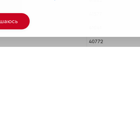
41882
41577
ашаюсь
41041
40772
38667
38643
37971
36962
35839
33193
32521