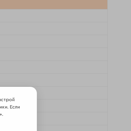
ыстрой
ики. Если
».