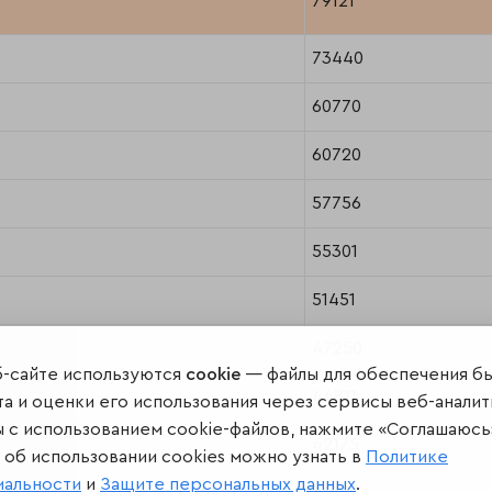
79121
73440
60770
60720
57756
55301
51451
47250
б-сайте используются
cookie
— файлы для обеспечения б
44811
а и оценки его использования через сервисы веб-аналит
ы с использованием cookie-файлов, нажмите «Соглашаюсь
42175
об использовании cookies можно узнать в
Политике
иальности
и
Защите персональных данных
.