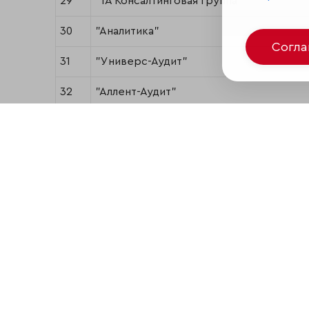
29
"1А Консалтинговая Группа"
30
"Аналитика"
Согл
31
"Универс-Аудит"
32
"Аллент-Аудит"
33
"ЭНЭКО"
34
"Аудиторское Партнерство "НИКА"
35
"АК "Арт-Аудит"
36
"МКД"
37
"ЭРКОН"
38
ИНТЭК-Аудит (РУКОН ИНТЭК)
39
Аудиторская служба «СТЕК»