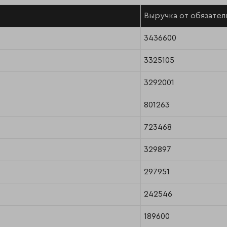
Выручка от обязатель
3436600
3325105
3292001
801263
723468
329897
297951
242546
189600