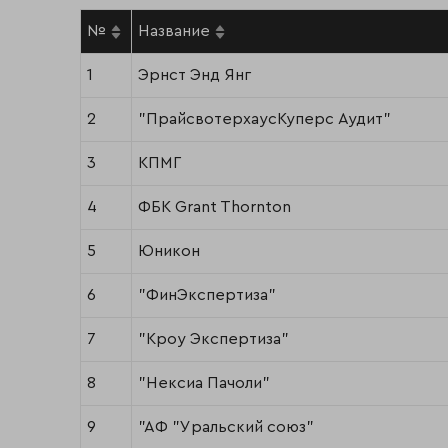
№
Название
1
Эрнст Энд Янг
2
"ПрайсвотерхаусКуперс Аудит"
3
КПМГ
4
ФБК Grant Thornton
5
Юникон
6
"ФинЭкспертиза"
7
"Кроу Экспертиза"
8
"Нексиа Пачоли"
9
"АФ "Уральский союз"