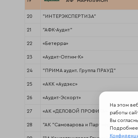
19
"АФ "МАРИЛЛИОН"
20
"ИНТЕРЭКСПЕРТИЗА"
21
"АФК-Аудит"
22
«Бетерра»
23
«Аудит-Оптим-К»
24
"ПРИМА аудит. Группа ПРАУД"
25
«АКК «Аудэкс»
26
«Аудит-Эскорт»
На этом ве
27
«АК «ДЕЛОВОЙ ПРОФИЛЬ»
работы сайт
Вы согласн
28
"АК "Самоварова и Партнеры"
Подробнее 
Конфиденц