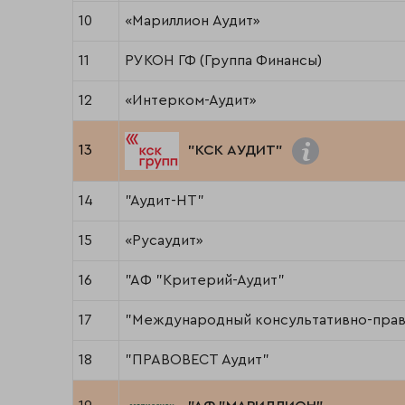
10
«Мариллион Аудит»
11
РУКОН ГФ (Группа Финансы)
12
«Интерком-Аудит»
13
"КСК АУДИТ"
14
"Аудит-НТ"
15
«Русаудит»
16
"АФ "Критерий-Аудит"
17
"Международный консультативно-прав
18
"ПРАВОВЕСТ Аудит"