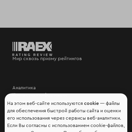
Мир сквозь призму рейтингов
Аналитика
Контактная информация
Подписаться на рассылку
На этом веб-сайте используются
cookie
— файлы
Обратная связь
для обеспечения быстрой работы сайта и оценки
Участники рэнкингов
его использования через сервисы веб-аналитики.
Если Вы согласны с использованием cookie-файлов,
Мы в социальных сетях и мессенджерах