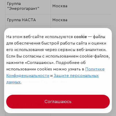
Группа
Москва
"Энергогарант"
Группа НАСТА
Москва
Система
Москва
"Росгосстрах"
На этом веб-сайте используются
cookie
— файлы
для обеспечения быстрой работы сайта и оценки
Столичное СО
Москва
его использования через сервисы веб-аналитики.
Если Вы согласны с использованием cookie-файлов,
Городская СК
Москва
нажмите «Соглашаюсь». Подробнее об
использовании cookies можно узнать в
Политике
"Пари"
Москва
Конфиденциальности
и
Защите персональных
Межотраслевой СЦ
Москва
данных
.
"Имстрах"
Москва
Соглашаюсь
"Ингосстрах-Санкт-
Санкт-Петербург
Петербург"