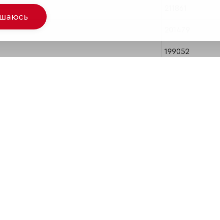
211861
ашаюсь
201479
199052
192486
178930
129171
125164
110338
93729
80311