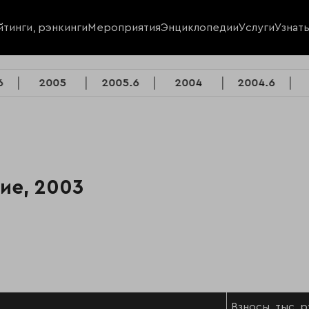
йтинги, рэнкинги
Мероприятия
Энциклопедии
Услуги
Узнат
6
2005
2005.6
2004
2004.6
ие, 2003
Взносы, тыс. р