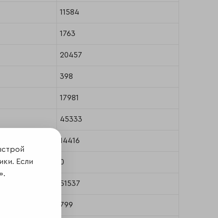
11584
1763
20457
398
17981
45333
14416
ыстрой
ики. Если
0
».
51537
799