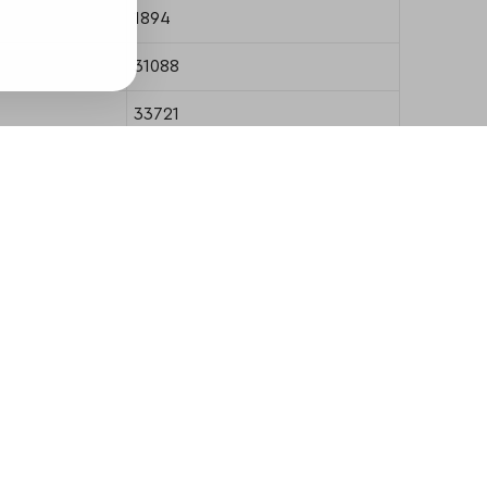
1894
31088
33721
9019
35498
3384
9216
12097
3628
0