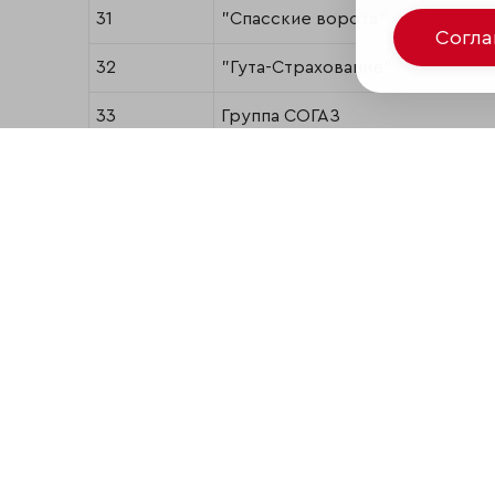
31
"Спасские ворота"
Согл
32
"Гута-Страхование"
33
Группа СОГАЗ
34
"Золотой полис"
35
"РЕСО-Гарантия"
36
"Промстрахрезерв"
37
"Инкасстрах"
38
"Русь"
39
"Стандарт Резерв"
Поделиться
40
Группа НАСТА