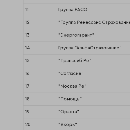
11
Группа РАСО
12
"Группа Ренессанс Страховани
13
"Энергогарант"
14
Группа "АльфаСтрахование"
15
"Транссиб Ре"
16
"Согласие"
17
"Москва Ре"
18
"Помощь"
19
"Оранта"
20
"Якорь"