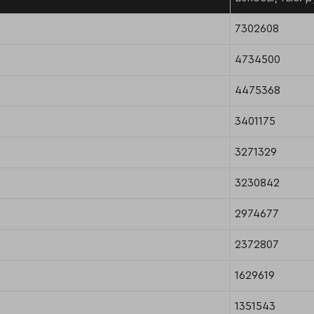
7302608
4734500
4475368
3401175
3271329
3230842
2974677
2372807
1629619
1351543