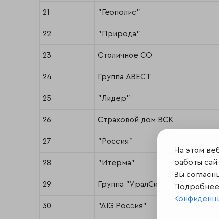
21
"Геополис"
22
"Природа"
23
Столичное СО
24
Группа АВЕСТ
25
"Лидер"
26
Страховой дом ВСК
27
"Россия"
На этом ве
работы сайт
28
"Итерма"
Вы согласн
29
Группа "УралСиб"
Подробнее 
Конфиденц
30
"AIG Россия"