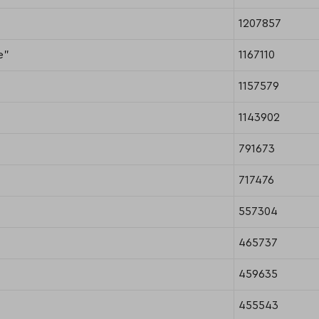
1207857
е"
1167110
1157579
1143902
791673
717476
557304
465737
459635
455543