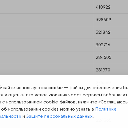
410922
398609
321842
302716
284505
281970
276580
б-сайте используются
cookie
— файлы для обеспечения б
а и оценки его использования через сервисы веб-аналит
227262
ы с использованием cookie-файлов, нажмите «Соглашаюсь
224870
об использовании cookies можно узнать в
Политике
иальности
и
Защите персональных данных
.
224365