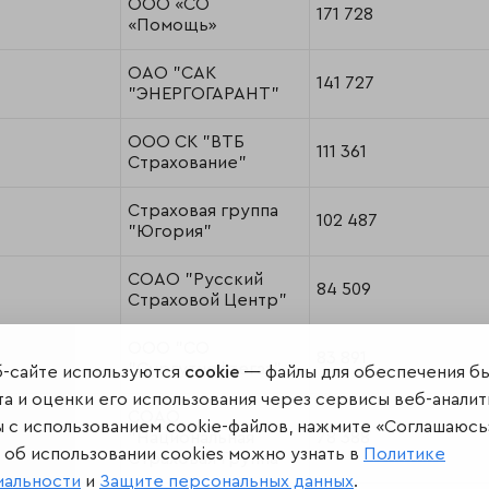
ООО «СО
171 728
«Помощь»
ОАО "САК
141 727
"ЭНЕРГОГАРАНТ"
ООО СК "ВТБ
111 361
Страхование"
Страховая группа
102 487
"Югория"
СОАО "Русский
84 509
Страховой Центр"
ООО "СО
83 891
"Сургутнефтегаз"
б-сайте используются
cookie
— файлы для обеспечения б
а и оценки его использования через сервисы веб-аналит
СОАО
ы с использованием cookie-файлов, нажмите «Соглашаюсь
"Национальная
78 388
об использовании cookies можно узнать в
Политике
Страховая Группа"
иальности
и
Защите персональных данных
.