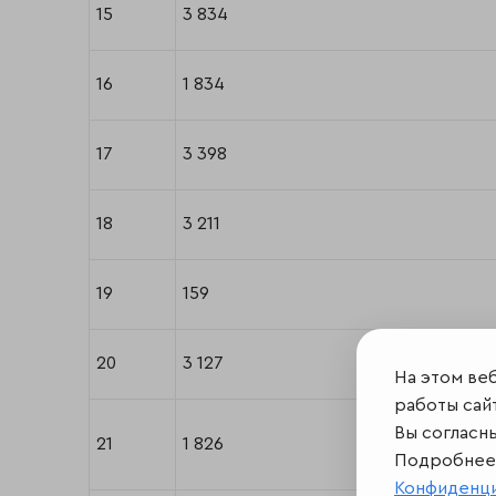
15
3 834
16
1 834
17
3 398
18
3 211
19
159
20
3 127
На этом ве
работы сайт
Вы согласн
21
1 826
Подробнее 
Конфиденц