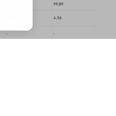
60 557
99.89
А+
2 646
4.56
А++
-
-
-
10 568
23.66
А+
214
0.49
А
7 424
17.60
А+
11 984
28.57
-
-
-
А