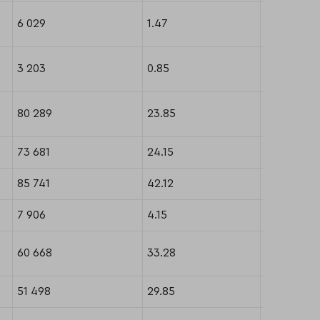
6 029
1.47
А++
3 203
0.85
А
80 289
23.85
А++
73 681
24.15
А++
85 741
42.12
А+
7 906
4.15
В++
60 668
33.28
А++
51 498
29.85
А++