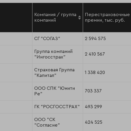
Компания / группа
Перестраховочные
компаний
премии, тыс. руб.
СГ "СОГАЗ"
2 594 575
Группа компаний
2 410 567
"Ингосстрах"
Страховая Группа
1 338 420
"Капитал"
ООО СПК "Юнити
703 337
Ре"
ГК "РОСГОССТРАХ"
493 299
ООО "СК
424 525
"Согласие"