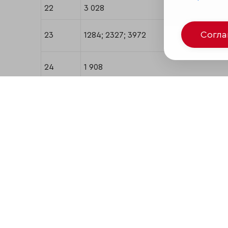
22
3 028
Согл
23
1284; 2327; 3972
24
1 908
25
1 641
26
2 346
27
1 820
28
1 675
29
585