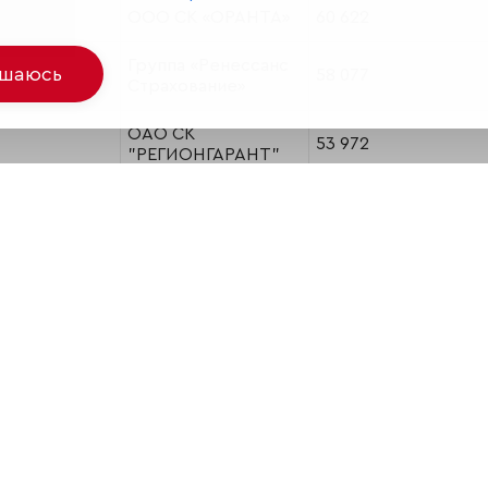
ООО СК «ОРАНТА»
60 622
Группа «Ренессанс
ашаюсь
58 077
Страхование»
ОАО СК
53 972
"РЕГИОНГАРАНТ"
ЗАО "САО "Гефест"
44 665
ЗАО "ОСК"
43 591
ЗАО "ГУТА-
42 186
Страхование"
КИТ Финанс
41 943
Страхование (ОАО)
ООО "Страховая
39 283
фирма "Адонис"