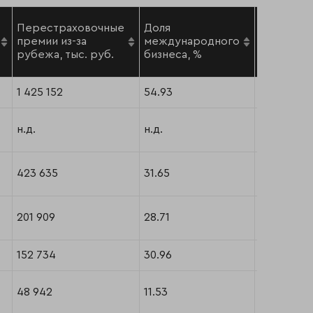
Рейтинги
Перестраховочные
Доля
надежнос
премии из-за
международного
"Эксперт
рубежа, тыс. руб.
бизнеса, %
на 5.09.12*
1 425 152
54.93
А++
н.д.
н.д.
А++
423 635
31.65
А++
201 909
28.71
-
152 734
30.96
A++
48 942
11.53
А++