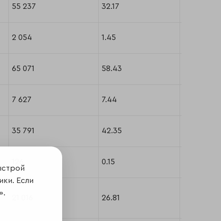
55 237
32.17
-
2 054
1.45
А++
65 071
58.43
А++
7 627
7.44
А
35 791
42.35
А
126
0.15
А+
ыстрой
ики. Если
».
21 016
26.81
А