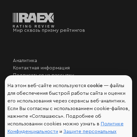
Мир сквозь призму рейтингов
Аналитика
Контактная информация
Подписаться на рассылку
Обратная связь
На этом веб-сайте используются
cookie
— файлы
Участники рэнкингов
для обеспечения быстрой работы сайта и оценки
Мы в социальных сетях и мессенджерах
его использования через сервисы веб-аналитики.
VK
Если Вы согласны с использованием cookie-файлов,
RAEX Образование –
Telegram
,
Max
нажмите «Соглашаюсь». Подробнее об
RAEX Sustainability –
Telegram
,
Max
использовании cookies можно узнать в
Политике
Конфиденциальности
и
Защите персональных
Защита персональных данных