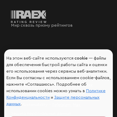
Мир сквозь призму рейтингов
Аналитика
Контактная информация
На этом веб-сайте используются
cookie
— файлы
Подписаться на рассылку
для обеспечения быстрой работы сайта и оценки
Обратная связь
его использования через сервисы веб-аналитики.
Участники рэнкингов
Если Вы согласны с использованием cookie-файлов,
нажмите «Соглашаюсь». Подробнее об
Мы в социальных сетях и мессенджерах
использовании cookies можно узнать в
Политике
VK
Конфиденциальности
и
Защите персональных
RAEX Образование –
Telegram
,
Max
данных
.
RAEX Sustainability –
Telegram
,
Max
Защита персональных данных