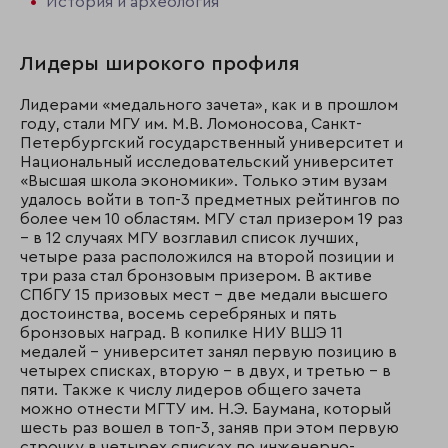
История и археология
Лидеры широкого профиля
Лидерами «медального зачета», как и в прошлом
году, стали МГУ им. М.В. Ломоносова, Санкт-
Петербургский государственный университет и
Национальный исследовательский университет
«Высшая школа экономики». Только этим вузам
удалось войти в топ-3 предметных рейтингов по
более чем 10 областям. МГУ стал призером 19 раз
– в 12 случаях МГУ возглавил список лучших,
четыре раза расположился на второй позиции и
три раза стал бронзовым призером. В активе
СПбГУ 15 призовых мест – две медали высшего
достоинства, восемь серебряных и пять
бронзовых наград. В копилке НИУ ВШЭ 11
медалей – университет занял первую позицию в
четырех списках, вторую – в двух, и третью – в
пяти. Также к числу лидеров общего зачета
можно отнести МГТУ им. Н.Э. Баумана, который
шесть раз вошел в топ-3, заняв при этом первую
строчку в четырех списках по инженерно-