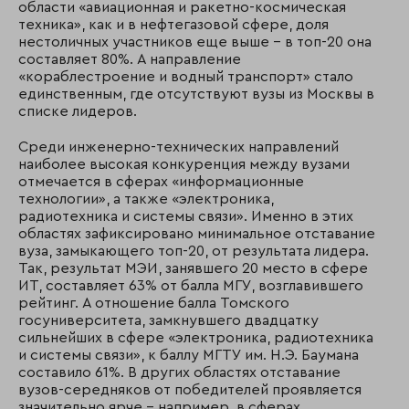
области «авиационная и ракетно-космическая
техника», как и в нефтегазовой сфере, доля
нестоличных участников еще выше – в топ-20 она
составляет 80%. А направление
«кораблестроение и водный транспорт» стало
единственным, где отсутствуют вузы из Москвы в
списке лидеров.
Среди инженерно-технических направлений
наиболее высокая конкуренция между вузами
отмечается в сферах «информационные
технологии», а также «электроника,
радиотехника и системы связи». Именно в этих
областях зафиксировано минимальное отставание
вуза, замыкающего топ-20, от результата лидера.
Так, результат МЭИ, занявшего 20 место в сфере
ИТ, составляет 63% от балла МГУ, возглавившего
рейтинг. А отношение балла Томского
госуниверситета, замкнувшего двадцатку
сильнейших в сфере «электроника, радиотехника
и системы связи», к баллу МГТУ им. Н.Э. Баумана
составило 61%. В других областях отставание
вузов-середняков от победителей проявляется
значительно ярче – например, в сферах