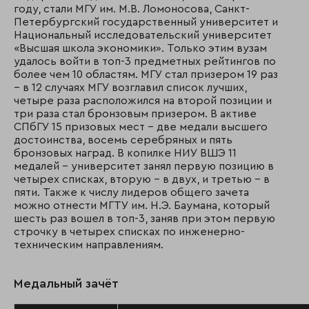
году, стали МГУ им. М.В. Ломоносова, Санкт-
Петербургский государственный университет и
Национальный исследовательский университет
«Высшая школа экономики». Только этим вузам
удалось войти в топ-3 предметных рейтингов по
более чем 10 областям. МГУ стал призером 19 раз
– в 12 случаях МГУ возглавил список лучших,
четыре раза расположился на второй позиции и
три раза стал бронзовым призером. В активе
СПбГУ 15 призовых мест – две медали высшего
достоинства, восемь серебряных и пять
бронзовых наград. В копилке НИУ ВШЭ 11
медалей – университет занял первую позицию в
четырех списках, вторую – в двух, и третью – в
пяти. Также к числу лидеров общего зачета
можно отнести МГТУ им. Н.Э. Баумана, который
шесть раз вошел в топ-3, заняв при этом первую
строчку в четырех списках по инженерно-
техническим направлениям.
Медальный зачёт