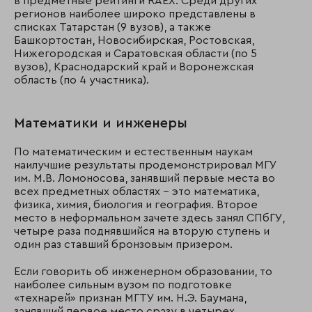
в предметные рейтинги RAEX. Среди других
регионов наиболее широко представлены в
списках Татарстан (9 вузов), а также
Башкортостан, Новосибирская, Ростовская,
Нижегородская и Саратовская области (по 5
вузов), Краснодарский край и Воронежская
область (по 4 участника).
Математики и инженеры
По математическим и естественным наукам
наилучшие результаты продемонстрировал МГУ
им. М.В. Ломоносова, занявший первые места во
всех предметных областях – это математика,
физика, химия, биология и география. Второе
место в неформальном зачете здесь занял СПбГУ,
четыре раза поднявшийся на вторую ступень и
один раз ставший бронзовым призером.
Если говорить об инженерном образовании, то
наиболее сильным вузом по подготовке
«технарей» признан МГТУ им. Н.Э. Баумана,
занявший первое место сразу в четырех