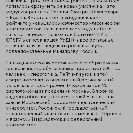
Павлова. При этом в топ-20 рейтинга в 2023 году
появилось сразу четыре новых участника – это
медуниверситеты Тюмени, Самары, Краснодара
и Рязани. Вместе с тем, в «медицинском»
рейтинге уменьшилось количество классических
университетов: если в прошлом году их было
пять, то теперь – только три (помимо МГУ и
СПбГУ в список вошел РУДН), а все остальные
позиции заняли специализированные вузы,
подведомственные Минздраву России.
Еще одна массовая сфера высшего образования,
где количество обучающихся превышает 200 тыс.
человек, – педагогика. Рейтинг вузов в этой
сфере имеет ярко выраженный региональный
уклон: как и годом ранее, 17 вузов из топ-20
расположены за пределами Москвы. В тройке
лидеров обошлось без изменений – пьедестал
заняли Московский городской педагогический
университет, Российский государственный
педагогический университет имени А. И. Герцена
и Казанский (Приволжский) федеральный
университет.