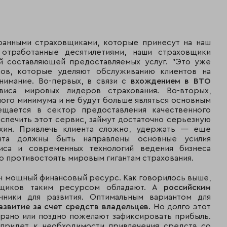
Русский страховой
1 980
27
центр
373
ранными страховщиками, которые принесут на наш
1 862
28
"ГУТА-Страхование"
 отработанные десятилетиями, наши страховщики
054
ой составляющей предоставляемых услуг. "Это уже
ков, которые уделяют обслуживанию клиентов на
1 692
нимание. Во-первых, в связи с
вхождением в ВТО
29
"Оранта"
561
иса мировых лидеров страхования. Во-вторых,
ого минимума и не будут больше являться основным
Первая страховая
1 369
ещается в сектор предоставления качественного
30
компания
106
спечить этот сервис, займут достаточно серьезную
хин. Привлечь клиента сложно, удержать — еще
1 358
та должны быть направлены основные усилия
31
"Росэнерго"
000
иса и современных технологий ведения бизнеса
 противостоять мировым гигантам страхования.
1 213
32
Альянс
649
н мощный финансовый ресурс. Как говорилось выше,
вщиков таким ресурсом обладают. А
российским
1 130
ники для развития. Оптимальным вариантом для
33
НАСКО
366
азвитие за счет средств владельцев
. Но долго этот
рано или поздно пожелают зафиксировать прибыль.
 придет к необходимости привлечения средств со
ООО Страховая
1 012