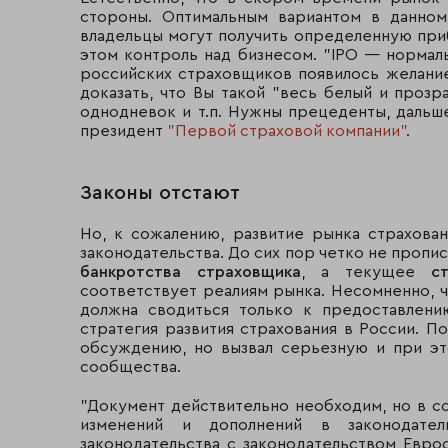
стороны. Оптимальным вариантом в данном
владельцы могут получить определенную приб
этом контроль над бизнесом. "IPO — нормаль
российских страховщиков появилось желание
доказать, что Вы такой "весь белый и проз
однодневок и т.п. Нужны прецеденты, дальше
президент
"Первой страховой компании"
.
Законы отстают
Но, к сожалению, развитие рынка страхова
законодательства. До сих пор четко не пропи
банкротства страховщика
, а текущее
с
соответствует реалиям рынка. Несомненно, ч
должна сводиться только к предоставлени
стратегия развития страхования в России. 
обсуждению, но вызвал серьезную и при э
сообщества.
"Документ действительно необходим, но в с
изменений и дополнений в законодател
законодательства с законодательством Евро