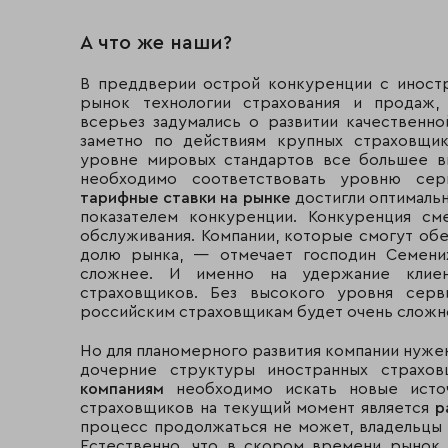
А что же наши?
В преддверии острой конкуренции с иност
рынок технологии страхования и продаж,
всерьез задумались о развитии качественн
заметно по действиям крупных страховщи
уровне мировых стандартов все большее в
необходимо соответствовать уровню серв
тарифные ставки на рынке
достигли оптимальн
показателем конкуренции. Конкуренция см
обслуживания. Компании, которые смогут обе
долю рынка, — отмечает господин Семени
сложнее. И именно на удержание клиен
страховщиков. Без высокого уровня серв
российским страховщикам будет очень сложно
Но для планомерного развития компании нуже
дочерние структуры иностранных страхо
компаниям
необходимо искать новые источ
страховщиков на текущий момент является
р
процесс продолжаться не может, владельцы 
Естественно, что в скором времени рынок