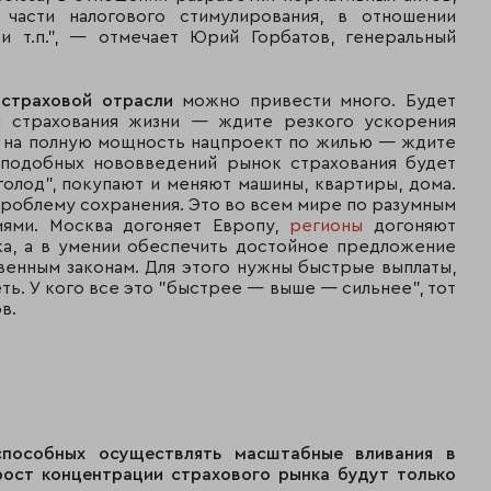
 части налогового стимулирования, в отношении
740
42
ЮЖУРАЛ-АСКО
 и т.п.", — отмечает Юрий Горбатов, генеральный
911
710
43
АФЕС
 страховой отрасли
можно привести много. Будет
673
я страхования жизни — ждите резкого ускорения
ть на полную мощность нацпроект по жилью — ждите
Страховая группа
666
 подобных нововведений рынок страхования будет
44
"Адмирал"
364
олод", покупают и меняют машины, квартиры, дома.
 проблему сохранения. Это во всем мире по разумным
581
иями. Москва догоняет Европу,
регионы
догоняют
45
"Инногарант"
027
ка, а в умении обеспечить достойное предложение
венным законам. Для этого нужны быстрые выплаты,
Городская
553
ть. У кого все это "быстрее — выше — сильнее", тот
46
страховая компания
892
в.
533
47
ЗапСибЖАСО
646
Северо-западная
482
48
страховая компания
016
пособных осуществлять масштабные вливания в
рост концентрации страхового рынка будут только
442
49
Группа БАСК