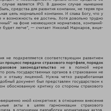
34
 случае является IPO. В данном случае нынешние
Группа "Компаньон"
124
ыль, средства для развития компании, не теряя при
ная цель нормальной компании. И слава Богу, что у
993
35
"Пари"
 и возможность ее достичь. Хотя довольно трудно
013
рачный" на фоне меняющихся нормативов, компаний-
 будет легче", — считает Николай Маркаров, вице-
961
36
"Цюрих"
598
904
37
"Якорь"
933
ния не подкрепляется соответствующим развитием
Межотраслевой
898
38
сан
процесс передачи страхового портфеля
,
порядок
страховой центр
734
траховое законодательство
не в полной мере
то роль государственных органов в страховании не
Чешская страховая
863
39
ю и отзыву лицензий. Нужна четко разработанная
компания
829
Подобный документ был представлен государством к
том обоснованную критику со стороны страхового
852
40
"Авикос"
331
овершенно иной конкретике: в отношении внеcения
848
41
"Гефест"
ьные акты в целях гармонизации страхового
246
союза, в отношении разработки нормативных актов,