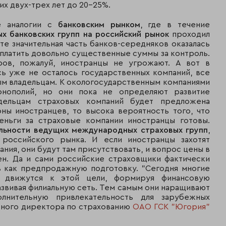
х двух-трех лет до 20-25%.
4 950
19
"Стандарт-Резерв"
505
е аналогии с
банковским рынком
, где в течение
х банковских групп на российский рынок
проходил
Группа
4 729
20
ате значительная часть банков-середняков оказалась
"Энергогарант"
062
платить довольно существенные суммы за контроль.
ров, пожалуй, иностранцы не угрожают. А вот в
Московская
4 444
21
сь уже не осталось государственных компаний, все
страховая компания
588
м владельцам. К окологосударственным компаниями
онополий, но они пока не определяют развитие
Группа "Русский
3 890
22
дельцам страховых компаний будет предложена
мир"
913
оны иностранцев, то высока вероятность того, что
еньги за страховые компании иностранцы готовы.
2 809
23
"Сургутнефтегаз"
ельности ведущих международных страховых групп
,
719
 российского рынка. И если иностранцы захотят
ния, они будут там присутствовать, и вопрос цены в
2 317
24
Группа "РАСО"
ен. Да и сами российские страховщики фактически
663
ь как предпродажную подготовку. "Сегодня многие
о движутся к этой цели, формируя финансовую
Русская страховая
2 197
звивая филиальную сеть. Тем самым они наращивают
25
компания
679
лнительную привлекательность для зарубежных
льного директора по страхованию
ОАО ГСК "Югория"
2 089
26
Группа "Шексна"
882