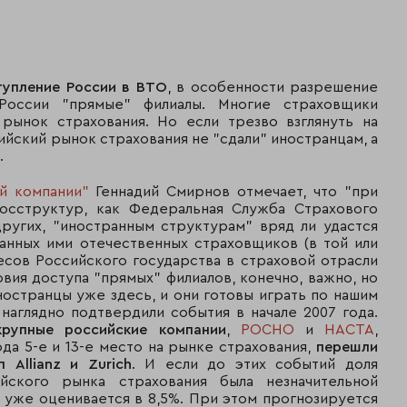
103
7 531
12
ЖАСО
360
тупление России в ВТО
, в особенности разрешение
6 674
13
Группа НАСТА
России "прямые" филиалы. Многие страховщики
869
 рынок страхования. Но если трезво взглянуть на
ийский рынок страхования не "сдали" иностранцам, а
Группа "Ренессанс
6 644
.
14
Страхование"
266
й компании"
Геннадий Смирнов отмечает, что "при
6 504
госструктур, как Федеральная Служба Страхового
15
"Россия"
991
ругих, "иностранным структурам" вряд ли удастся
анных ими отечественных страховщиков (в той или
5 721
есов Российского государства в страховой отрасли
16
"Спасские ворота"
715
овия доступа "прямых" филиалов, конечно, важно, но
ностранцы уже здесь, и они готовы играть по нашим
5 396
 наглядно подтвердили события в начале 2007 года.
17
Группа "Югория"
604
крупные российские компании
,
РОСНО
и
НАСТА
,
да 5-е и 13-е место на рынке страхования,
перешли
Национальная
5 165
 Allianz и Zurich
. И если до этих событий доля
18
страховая группа
106
ского рынка страхования была незначительной
а уже оценивается в 8,5%. При этом прогнозируется