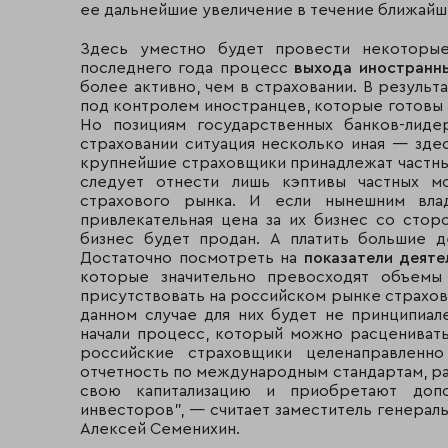
ее дальнейшие увеличение в течение ближайши
Здесь уместно будет провести некоторы
последнего года процесс
выхода иностранны
более активно, чем в страховании. В результ
под контролем иностранцев, которые готовы 
Но позициям государственных банков-лиде
страховании ситуация несколько иная — зде
крупнейшие страховщики принадлежат частны
следует отнести лишь кэптивы частных м
страхового рынка. И если нынешним вла
привлекательная цена за их бизнес со стор
бизнес будет продан. А платить большие д
Достаточно посмотреть на
показатели деят
которые значительно превосходят объемы
присутствовать на российском рынке страхова
данном случае для них будет не принципиал
начали процесс, который можно расцениват
российские страховщики целенаправленн
отчетность по международным стандартам, ра
свою капитализацию и приобретают допо
инвесторов", — считает заместитель генера
Алексей Семенихин.