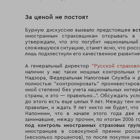
За ценой не постоят
Бурную дискуссию вызвало предстоящее
вс
иностранным страховщикам открывать в 
утверждали, что это погубит национальный
сложившуюся ситуацию, станет ясно, что росс
лишь подхлестнули его качественное развитие
А генеральный директор
"Русской страхово
наличии у нас таких мощных контрольных 
Надзора, Федеральная Налоговая Служба и д
полностью "контролировать" проинвестиров
иной степени) без учета национальных интер
страны, и это — правильно...". Обсуждать усл
до этого есть еще целых 9 лет. Между тем и
правилам, и ждать 9 лет никто не будет, что
Напомним, что в начале этого года две
занимавшие, между прочим, по итогам 2006 го
под контроль иностранных страховых групп
иностранцев в совокупной премии россий
(несколько процентов), то после покупок он