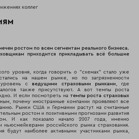
22 160
тижениях коллег
4
РЕСО-Гарантия
497
иям
20 095
5
РОСНО
170
15 422
6
Страховой дом ВСК
ечен ростом по всем сегментам реального бизнеса.
198
аховщикам приходится прикладывать всё большие
11 728
7
Группа "Капитал"
934
ого уровня, когда говорить о "схемах" стало уже
тались на нашем рынке, но по загрязненности
11 173
8
"Согласие"
н уровень с
ведущими страховыми рынками
, где
392
алогов также присутствуют. А вот темпы роста
одно. И если посмотреть на
темпы роста страховых
9 885
9
Группа "Уралсиб"
ятным, почему иностранные компании проявляют все
414
анию. Рынки США и Германии растут на считанные
чительным ростом и позитивными прогнозами развития
Группа
9 019
ом. И как показало начало 2007 года, именно
10
"АльфаСтрахование"
923
и ньюсмейкерами российского рынка страхования.
я будут наиболее активными участниками рынка,
7 953
11
Группа МАКС