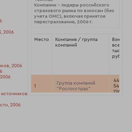
Компании - лидеры российского
страхового рынка по взносам (без
учета ОМС), включая принятое
6
перестрахование, 2006 г.
, 2006
Место
Компания / группа
Взносы,
компаний
всего,
тыс.
руб.
ков, 2006
6
 2006
44
Группа компаний
1
548
"Росгосстрах"
126
 источников
Группа
34 582
ти, 2006
2
"Ингосстрах"
382
28 208
3
Группа "Согаз"
594