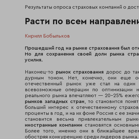
Результаты опроса страховых компаний о дос
Расти по всем направлен
Кирилл Бобыльков
Прошедший год на рынке страхования был отм
Но для сохранения своей доли рынка стр
усилия.
Наконец-то
рынок страхования
дорос до так
дурным тоном. Нет, конечно, они еще ос
отечественный рынок уже стал на оди
всевозможные операции по оптимизации н
реального рынка впечатляют — 20-25% ежег
рынков западных стран
, то становится пон
больший интерес к отечественному страхов
проценты в год, и на их фоне Россия с ее зна
становится весьма привлекательным рынк
иностранные компании
становятся основным
Более того, именно они в ближайшее врем
обостряя конкуренцию среди лидеров рынка.