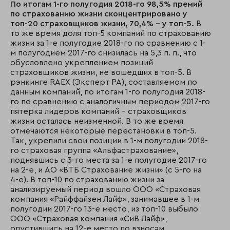
По итогам 1-го полугодия 2018-го 98,5% премий
по страхованию жизни сконцентрировано у
топ-20 страховщиков жизни, 70,4% – у топ-5.
В
то же время доля топ-5 компаний по страхованию
жизни за 1-е полугодие 2018-го по сравнению с 1-
м полугодием 2017-го снизилась на 5,3 п. п., что
обусловлено укреплением позиций
страховщиков жизни, не вошедших в топ-5. В
рэнкинге RAEX (Эксперт РА), составляемом по
данным компаний, по итогам 1-го полугодия 2018-
го по сравнению с аналогичным периодом 2017-го
пятерка лидеров компаний – страховщиков
жизни осталась неизменной. В то же время
отмечаются некоторые перестановки в топ-5.
Так, укрепили свои позиции в 1-м полугодии 2018-
го страховая группа «Альфастрахование»,
поднявшись с 3-го места за 1-е полугодие 2017-го
на 2-е, и АО «ВТБ Страхование жизни» (с 5-го на
4-е). В топ-10 по страхованию жизни за
анализируемый период вошло ООО «Страховая
компания «Райффайзен Лайф», занимавшее в 1-м
полугодии 2017-го 13-е место, из топ-10 выбыло
ООО «Страховая компания «СиВ Лайф»,
опустившись на 12-е место по взносам.