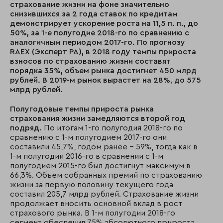
страхование жизни на фоне значительно
снизившихся за 2 года ставок по кредитам
демонстрирует ускорение роста на 11,5 п. п., до
50%, за 1-е полугодие 2018-го по сравнению с
аналогичным периодом 2017-го. По прогнозу
RAEX (Эксперт РА), в 2018 году темпы прироста
взносов по страхованию жизни составят
порядка 35%, объем рынка достигнет 450 млрд
рублей.
В 2019-м рынок вырастет на 28%, до 575
млрд рублей.
Полугодовые темпы прироста рынка
страхования жизни замедляются второй год
подряд.
По итогам 1-го полугодия 2018-го по
сравнению с 1-м полугодием 2017-го они
составили 45,7%, годом ранее – 59%, тогда как в
1-м полугодии 2016-го в сравнении с 1-м
полугодием 2015-го был достигнут максимум в
66,3%. Объем собранных премий по страхованию
жизни за первую половину текущего года
составил 205,7 млрд рублей. Страхование жизни
продолжает вносить основной вклад в рост
страхового рынка. В 1-м полугодии 2018-го
сегмент обеспечил 75% абсолютного прироста