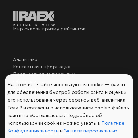
Мир сквозь призму рейтингов
Аналитика
Контактная информация
Подписаться на рассылку
Обратная связь
На этом веб-сайте используются
cookie
— файлы
Участники рэнкингов
для обеспечения быстрой работы сайта и оценки
Мы в социальных сетях и мессенджерах
его использования через сервисы веб-аналитики.
VK
Если Вы согласны с использованием cookie-файлов,
RAEX Образование –
Telegram
,
Max
нажмите «Соглашаюсь». Подробнее об
RAEX Sustainability –
Telegram
,
Max
использовании cookies можно узнать в
Политике
Конфиденциальности
и
Защите персональных
Защита персональных данных