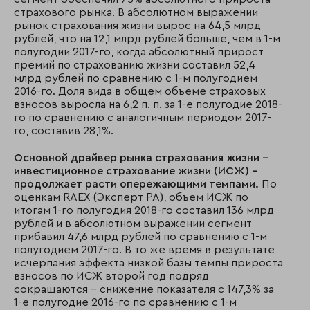
страхового рынка. В абсолютном выражении
рынок страхования жизни вырос на 64,5 млрд
рублей, что на 12,1 млрд рублей больше, чем в 1-м
полугодии 2017-го, когда абсолютный прирост
премий по страхованию жизни составил 52,4
млрд рублей по сравнению с 1-м полугодием
2016-го. Доля вида в общем объеме страховых
взносов выросла на 6,2 п. п. за 1-е полугодие 2018-
го по сравнению с аналогичным периодом 2017-
го, составив 28,1%.
Основной драйвер рынка страхования жизни –
инвестиционное страхование жизни (ИСЖ) –
продолжает расти опережающими темпами.
По
оценкам RAEX (Эксперт РА), объем ИСЖ по
итогам 1-го полугодия 2018-го составил 136 млрд
рублей и в абсолютном выражении сегмент
прибавил 47,6 млрд рублей по сравнению с 1-м
полугодием 2017-го. В то же время в результате
исчерпания эффекта низкой базы темпы прироста
взносов по ИСЖ второй год подряд
сокращаются – снижение показателя с 147,3% за
1-е полугодие 2016-го по сравнению с 1-м