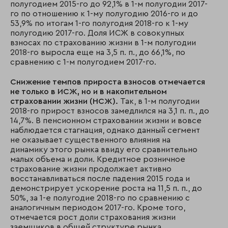
полугодием 2015-го до 92,1% в 1-м полугодии 2017-
го по отношению к 1-му полугодию 2016-го и до
53,9% по итогам 1-го полугодия 2018-го к 1-му
полугодию 2017-го. Доля ИСЖ в совокупных
взносах по страхованию жизни в 1-м полугодии
2018-го выросла еще на 3,5 п. п., до 66,1%, по
сравнению с 1-м полугодием 2017-го.
Снижение темпов прироста взносов отмечается
не только в ИСЖ, но и в накопительном
страховании жизни (НСЖ).
Так, в 1-м полугодии
2018-го прирост взносов замедлился на 3,1 п. п., до
14,7%. В пенсионном страховании жизни и вовсе
наблюдается стагнация, однако данный сегмент
не оказывает существенного влияния на
динамику этого рынка ввиду его сравнительно
малых объема и доли. Кредитное розничное
страхование жизни продолжает активно
восстанавливаться после падения 2015 года и
демонстрирует ускорение роста на 11,5 п. п., до
50%, за 1-е полугодие 2018-го по сравнению с
аналогичным периодом 2017-го. Кроме того,
отмечается рост доли страхования жизни
заемщиков в общей структуре рынка