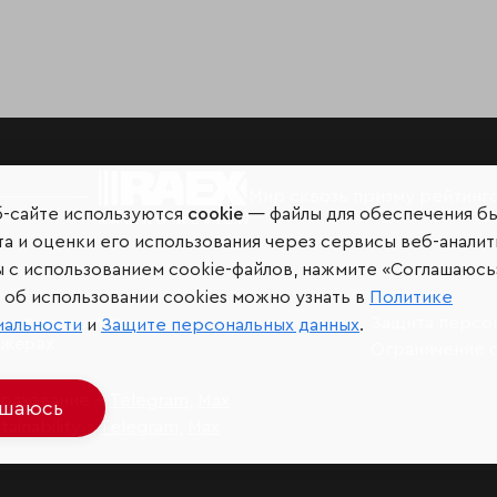
Мир сквозь призму рейтинг
б-сайте используются
cookie
— файлы для обеспечения б
а и оценки его использования через сервисы веб-аналит
ы с использованием cookie-файлов, нажмите «Соглашаюсь
об использовании cookies можно узнать в
Политике
иальных сетях и
Защита персо
иальности
и
Защите персональных данных
.
джерах
Ограничение 
разование –
Telegram
,
Max
ашаюсь
ainability –
Telegram
,
Max