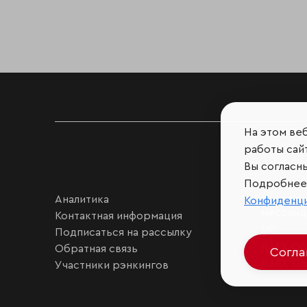
На этом ве
работы сайт
Вы согласн
Подробнее 
Аналитика
Мы в соц
Конфиденц
мессен
Контактная информация
VK
Подписаться на рассылку
RAEX Об
Обратная связь
Согл
RAEX Sust
Участники рэнкингов