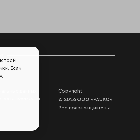
ов
ыстрой
ики. Если
».
нальных данных
Copyright
ответственности
© 2026 ООО «РАЭКС»
Все права защищены