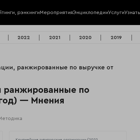
йтинги, рэнкинги
Мероприятия
Энциклопедии
Услуги
Узнат
2022
2021
2020
2019
зации, ранжированные по выручке от
и ранжированные по
 год) — Мнения
Методика
Крупнейшие аудиторские организации/2022