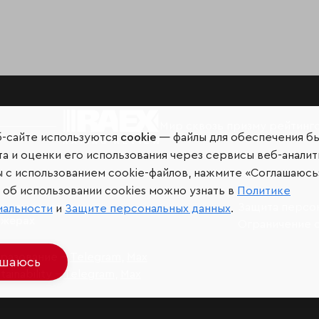
Мир сквозь призму рейтинг
б-сайте используются
cookie
— файлы для обеспечения б
а и оценки его использования через сервисы веб-аналит
ы с использованием cookie-файлов, нажмите «Соглашаюсь
об использовании cookies можно узнать в
Политике
иальных сетях и
Защита персо
иальности
и
Защите персональных данных
.
джерах
Ограничение 
разование –
Telegram
,
Max
ашаюсь
ainability –
Telegram
,
Max