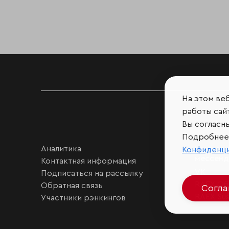
На этом ве
работы сайт
Вы согласн
Подробнее 
Аналитика
Мы в соц
Конфиденц
мессен
Контактная информация
VK
Подписаться на рассылку
RAEX Об
Обратная связь
Согл
RAEX Sust
Участники рэнкингов