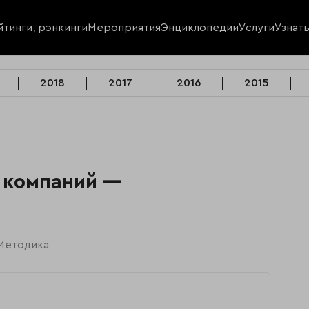
йтинги, рэнкинги
Мероприятия
Энциклопедии
Услуги
Узнат
2018
2017
2016
2015
 компаний —
Методика