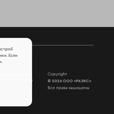
ов
ыстрой
ики. Если
».
нальных данных
Copyright
ответственности
© 2026 ООО «РАЭКС»
Все права защищены