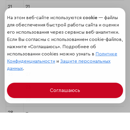
21
21
На этом веб-сайте используются
cookie
— файлы
22
37
для обеспечения быстрой работы сайта и оценки
его использования через сервисы веб-аналитики.
Если Вы согласны с использованием cookie-файлов,
23
29
нажмите «Соглашаюсь». Подробнее об
использовании cookies можно узнать в
Политике
Конфиденциальности
и
Защите персональных
24
28
данных
.
25
27
26
23
Соглашаюсь
27
22
28
--
29
18