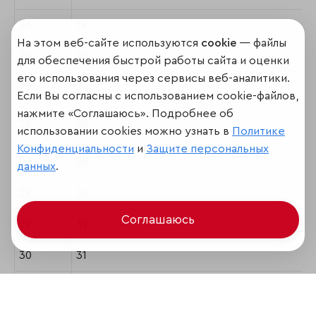
23
19
На этом веб-сайте используются
cookie
— файлы
24
25
для обеспечения быстрой работы сайта и оценки
его использования через сервисы веб-аналитики.
25
34
Если Вы согласны с использованием cookie-файлов,
нажмите «Соглашаюсь». Подробнее об
26
26
использовании cookies можно узнать в
Политике
Конфиденциальности
и
Защите персональных
27
28
данных
.
28
36
Соглашаюсь
29
39
30
31
31
37