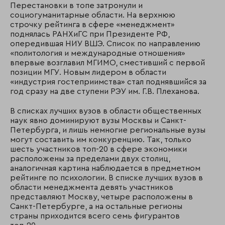
Перестановки в топе затронули и
социогуманитарные области. На верхнюю
строчку рейтинга в сфере «менеджмент»
поднялась РАНХиГС при Президенте РФ,
опередившая НИУ ВШЭ. Список по направлению
«политология и международные отношения»
впервые возглавил МГИМО, сместивший с первой
позиции МГУ. Новым лидером в области
«индустрия гостеприимства» стал поднявшийся за
год сразу на две ступени РЭУ им. Г.В. Плеханова.
В списках лучших вузов в области общественных
наук явно доминируют вузы Москвы и Санкт-
Петербурга, и лишь немногие региональные вузы
могут составить им конкуренцию. Так, только
шесть участников топ-20 в сфере экономики
расположены за пределами двух столиц,
аналогичная картина наблюдается в предметном
рейтинге по психологии. В списке лучших вузов в
области менеджмента девять участников
представляют Москву, четыре расположены в
Санкт-Петербурге, а на остальные регионы
страны приходится всего семь фигурантов