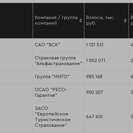
Компания / группа
Взносы, тыс.
компаний
руб.
САО "ВСК"
1 121 531
4
Страховая группа
1 002 071
"Альфастрахование"
Группа "ИНГО"
985 168
6
ОСАО "РЕСО-
900 207
Гарантия"
ЗАСО
"Европейское
647 610
Туристическое
Страхование"