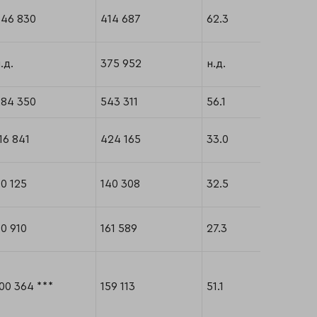
346 830
414 687
62.3
.д.
375 952
н.д.
284 350
543 311
56.1
16 841
424 165
33.0
0 125
140 308
32.5
0 910
161 589
27.3
00 364 ***
159 113
51.1