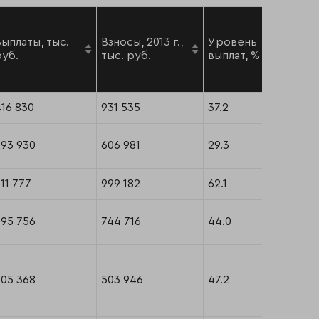
Выплаты, тыс.
Взносы, 2013 г.,
Уровень
руб.
тыс. руб.
выплат, %
16 830
931 535
37.2
293 930
606 981
29.3
11 777
999 182
62.1
395 756
744 716
44.0
305 368
503 946
47.2