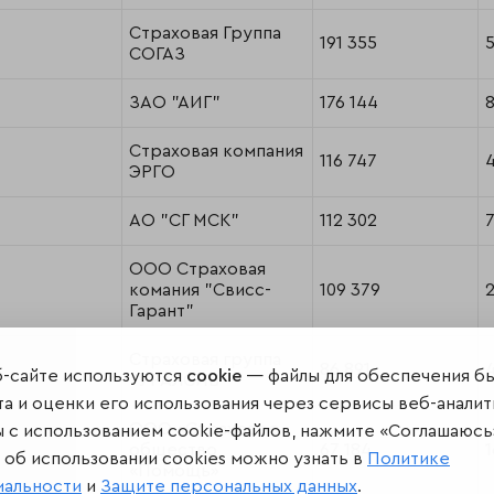
Страховая Группа
191 355
5
СОГАЗ
ЗАО "АИГ"
176 144
Страховая компания
116 747
4
ЭРГО
АО "СГ МСК"
112 302
7
ООО Страховая
комания "Свисс-
109 379
Гарант"
Страховая группа
86 891
4
б-сайте используются
cookie
— файлы для обеспечения б
"УРАЛСИБ"
а и оценки его использования через сервисы веб-аналит
ООО «Страховое
ы с использованием cookie-файлов, нажмите «Соглашаюсь
общество
67 184
1
об использовании cookies можно узнать в
Политике
«Помощь»
иальности
и
Защите персональных данных
.