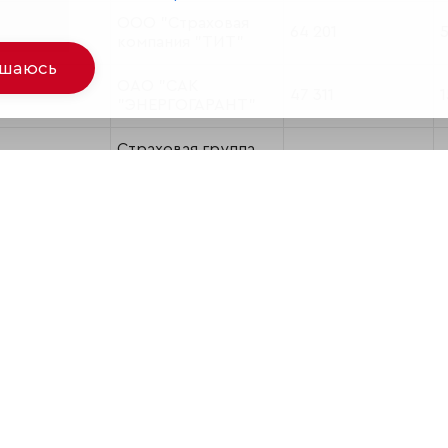
ООО "Страховая
64 201
компания "ТИТ"
ашаюсь
ОАО "САК
47 311
1
"ЭНЕРГОГАРАНТ"
Страховая группа
41 114
1
"Югория"
ООО "БИН
33 471
1
Страхование"
ООО "Страховое
общество
31 797
1
"Сургутнефтегаз"
Страховая группа
30 224
1
МАКС
ООО
27 973
"ПРОМИНСТРАХ"