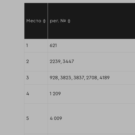
Место
рег. №
1
621
2
2239, 3447
3
928, 3823, 3837, 2708, 4189
4
1 209
5
4 009