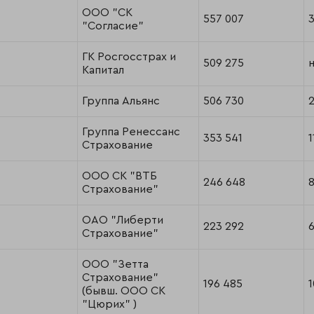
ООО "СК
557 007
"Согласие"
ГК Росгосстрах и
509 275
н
Капитал
Группа Альянс
506 730
Группа Ренессанс
353 541
1
Страхование
ООО СК "ВТБ
246 648
8
Страхование"
ОАО "Либерти
223 292
6
Страхование"
ООО "Зетта
Страхование"
196 485
1
(бывш. ООО СК
"Цюрих" )