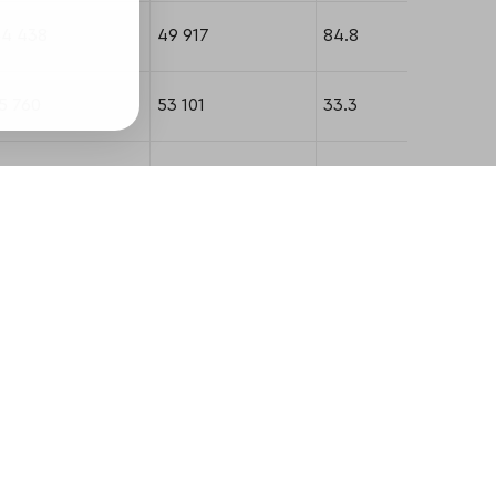
54 438
49 917
84.8
5 760
53 101
33.3
4 855
53 901
36.1
9 814
41 414
59.2
8 735
17 632
58.9
0 734
21 787
35.5
7 054
22 595
25.2