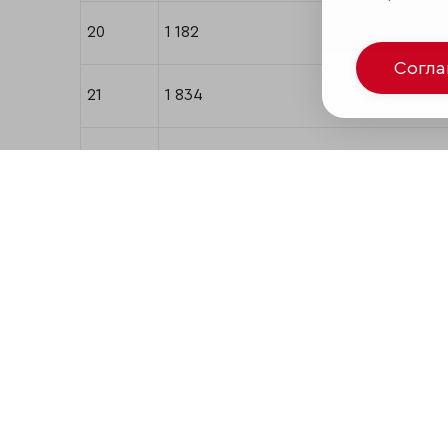
20
1 182
Согл
21
1 834
22
3211, 3204, 4014, 1894
23
3 487
24
3 127
25
1427, 2226, 4013
26
3 438