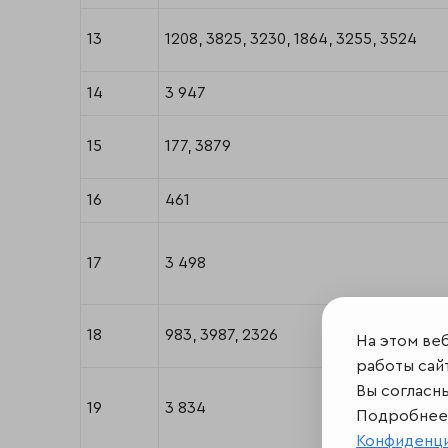
13
1208, 3825, 3230, 1864, 3255, 3524
14
3 947
15
177, 3879
16
461
17
3 498
18
983, 3987, 2326
На этом ве
работы сайт
Вы согласн
19
3 834
Подробнее 
Конфиденц